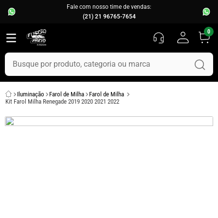
Fale com nosso time de vendas:
(21) 21 96765-7654
0
Busque por produto, categoria ou marca
TERMOS MAIS BUSCADOS
Iluminação
Farol de Milha
Farol de Milha
1
º
fusca
Kit Farol Milha Renegade 2019 2020 2021 2022
2
º
capo
3
º
kombi
4
º
parachoque
5
º
chevette
6
º
opala
7
º
assoalho