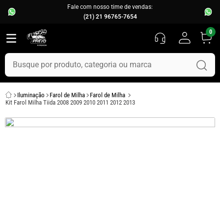
Fale com nosso time de vendas:
(21) 21 96765-7654
0
Busque por produto, categoria ou marca
TERMOS MAIS BUSCADOS
Iluminação
Farol de Milha
Farol de Milha
1
º
fusca
Kit Farol Milha Tiida 2008 2009 2010 2011 2012 2013
2
º
capo
3
º
kombi
4
º
parachoque
5
º
chevette
6
º
opala
7
º
assoalho