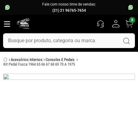
Fale com nosso time de vendas:
(21) 21 96765-7654
0
Busque por produto, categoria ou marca
TERMOS MAIS BUSCADOS
Acessórios Internos
Consoles E Pedais
1
º
fusca
Kit Pedal Fusca 1964 65 66 67 68 69 70 A 1975
2
º
capo
3
º
kombi
4
º
parachoque
5
º
chevette
6
º
opala
7
º
assoalho