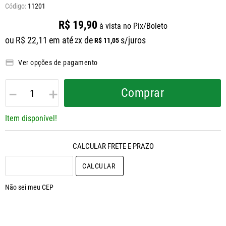
11201
R$
19
,
90
à vista no Pix/Boleto
ou
R$
22
,
11
em até
x de
s/juros
R$
11
,
05
2
Ver opções de pagamento
－
＋
Comprar
Item disponível!
CALCULAR O FRETE
Não sei meu CEP