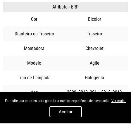
Atributo - ERP
Cor
Bicolor
Dianteiro ou Traseiro
Traseiro
Montadora
Chevrolet
Modelo
Agile
Tipo de Lâmpada
Halogênia
Ano
2009
2010
2011
2012
2013
2014
Este site usa cookies para garantir a melhor experiência de navegação.
Ver mais..
Aceitar
Quem viu, viu também