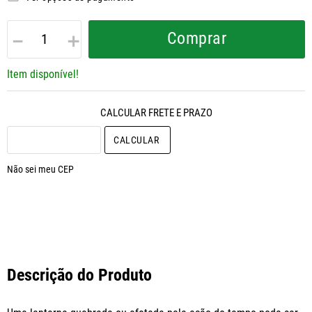
－
＋
Comprar
Item disponível!
CALCULAR O FRETE
Não sei meu CEP
Descrição do Produto