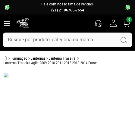
Fale com nosso time de vendas:
(21) 21 96765-7654
0
Busque por produto, categoria ou marca
TERMOS MAIS BUSCADOS
Iluminação
Lanternas
Lanterna Traseira
1
º
fusca
Lanterna Traseira Agile 2009 2010 2011 2012 2013 2014 Fume
2
º
capo
3
º
kombi
4
º
parachoque
5
º
chevette
6
º
opala
7
º
assoalho