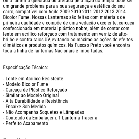
Uma lanterna quebrada ou afetada pela ação do tempo pode ser 
um grande problema para a sua segurança e estética do seu 
carro, compatível com Agile 2009 2010 2011 2012 2013 2014 
Bicolor Fume. Nossas Lanternas são feitas com materiais de 
primeira qualidade e compõe de uma vedação excelente, carcaça 
confeccionada em material plástico nobre, além de contar com 
lente em acrílico reforçado com tratamento em verniz de alto-
brilho e contra raios UV, evitando ao máximo as ações de efeitos 
climáticos e produtos químicos. Na Fuscao Preto você encontra 
toda a linha de lanternas Nacionais e importadas.

Especificação Técnica:

- Lente em Acrílico Resistente

- Modelo Bicolor Fume

- Carcaça de Plástico Reforçado

- Similar ao Modelo Original

- Alta Durabilidade e Resistência

- Encaixe Sob Medida

- Não Acompanha Soquetes e Lâmpadas

- Conteúdo da Embalagem: 1 Lanterna Traseira

- Perfeito Acabamento
