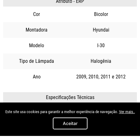
Atributo - ERP
Cor
Bicolor
Montadora
Hyundai
Modelo
I-30
Tipo de Lâmpada
Halogênia
Ano
2009
2010
2011
2012
Especificações Técnicas
Tipo de Iluminação
Branca
Este site usa cookies para garantir a melhor experiência de navegação.
Ver mais..
Aceitar
Quem viu, viu também