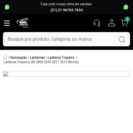
Fale com nosso time de vendas:
(21) 21 96765-7654
0
Busque por produto, categoria ou marca
TERMOS MAIS BUSCADOS
Iluminação
Lanternas
Lanterna Traseira
1
º
fusca
Lanterna Traseira I30 2009 2010 2011 2012 Bicolor
2
º
capo
3
º
chevette
4
º
kombi
5
º
parachoque
6
º
calha chuva
7
º
opala