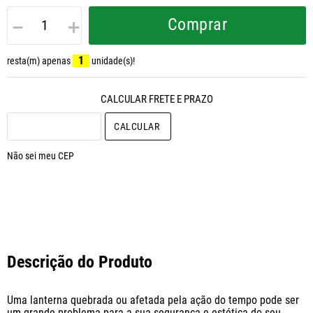
－
＋
Comprar
1
resta(m) apenas
unidade(s)!
CALCULAR O FRETE
Não sei meu CEP
Descrição do Produto
Uma lanterna quebrada ou afetada pela ação do tempo pode ser 
um grande problema para a sua segurança e estética do seu 