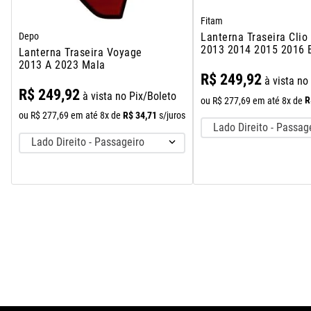
Fitam
Depo
Lanterna Traseira Clio
2013 2014 2015 2016 B
Lanterna Traseira Voyage
2013 A 2023 Mala
R$
249
,
92
à vista no
R$
249
,
92
à vista no Pix/Boleto
R
ou
R$
277
,
69
em até
8
x de
R$
34
,
71
ou
R$
277
,
69
em até
8
x de
s/juros
Lado Direito - Passag
Lado Direito - Passageiro