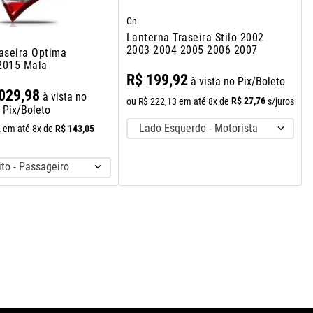
Cn
Lanterna Traseira Stilo 2002
2003 2004 2005 2006 2007
aseira Optima
2015 Mala
R$
199
,
92
à vista no Pix/Boleto
029
,
98
à vista no
R$
27
,
76
ou
R$
222
,
13
em até
8
x de
s/juros
Pix/Boleto
Lado Esquerdo - Motorista
R$
143
,
05
2
em até
8
x de
ito - Passageiro