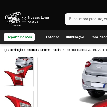
Busque por produto, categ
Nossas Lojas
TERMOS MAIS BUSCADOS
1
º
fusca
Departamentos
Latarias
Iluminação
Para-cho
2
º
capo
Iluminação
Lanternas
Lanterna Traseira
Lanterna Traseira I30 2013 2014 
3
º
chevette
4
º
kombi
5
º
parachoque
6
º
calha chuva
7
º
opala
8
º
uno
9
º
celta