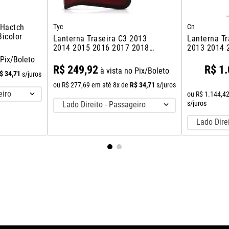
Tyc
Cn
 Hactch
icolor
Lanterna Traseira C3 2013
Lanterna Tr
2014 2015 2016 2017 2018
2013 2014 
2019 Mala
 Pix/Boleto
R$
249
,
92
R$
1
.
à vista no Pix/Boleto
$
34
,
71
s/juros
R$
34
,
71
ou
R$
277
,
69
em até
8
x de
s/juros
eiro
ou
R$
1
.
144
,
4
s/juros
Lado Direito - Passageiro
Lado Dire