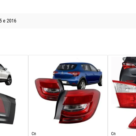
5
2016
Cn
Cn