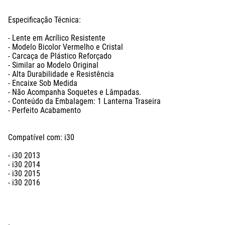
Especificação Técnica:

- Lente em Acrílico Resistente

- Modelo Bicolor Vermelho e Cristal

- Carcaça de Plástico Reforçado

- Similar ao Modelo Original

- Alta Durabilidade e Resistência

- Encaixe Sob Medida

- Não Acompanha Soquetes e Lâmpadas.

- Conteúdo da Embalagem: 1 Lanterna Traseira

- Perfeito Acabamento

Compatível com: i30

- i30 2013

- i30 2014

- i30 2015

- i30 2016
