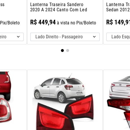
oss
Lanterna Traseira Sandero
Lanterna Tr
2020 A 2024 Canto Com Led
Sedan 2012
Mala
R$
449
,
94
R$
149
,
9
 Pix/Boleto
à vista no Pix/Boleto
eiro
Lado Direito - Passageiro
Lado Esqu