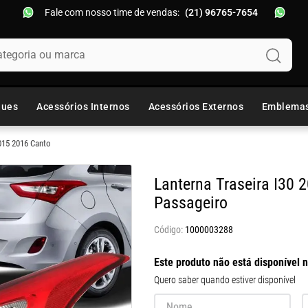
Fale com nosso time de vendas:
(21) 96765-7654
oria ou marca
ques
Acessórios Internos
Acessórios Externos
Emblema
2015 2016 Canto
Lanterna Traseira I30
Passageiro
1000003288
Este produto não está disponível
Quero saber quando estiver disponível