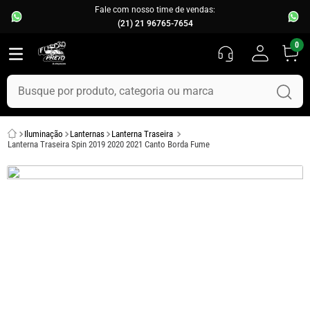
Fale com nosso time de vendas:
(21) 21 96765-7654
0
Busque por produto, categoria ou marca
TERMOS MAIS BUSCADOS
Iluminação
Lanternas
Lanterna Traseira
1
º
fusca
Lanterna Traseira Spin 2019 2020 2021 Canto Borda Fume
2
º
capo
3
º
kombi
4
º
parachoque
5
º
chevette
6
º
opala
7
º
assoalho