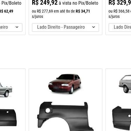
R$
249
,
92
R$
329
,
o Pix/Boleto
à vista no Pix/Boleto
R$
62
,
49
R$
34
,
71
ou
R$
277
,
69
em até
8
x de
ou
R$
366
,
58
s/juros
s/juros
geiro
Lado Direito - Passageiro
Lado Dire