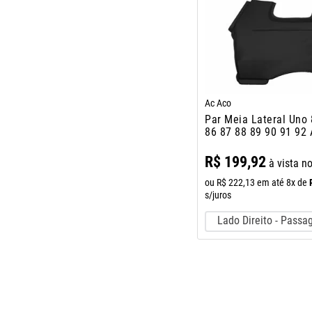
Ac Aco
Par Meia Lateral Uno 
86 87 88 89 90 91 92
4 Portas
R$
199
,
92
à vista n
ou
R$
222
,
13
em até
8
x de
s/juros
Lado Direito - Passa