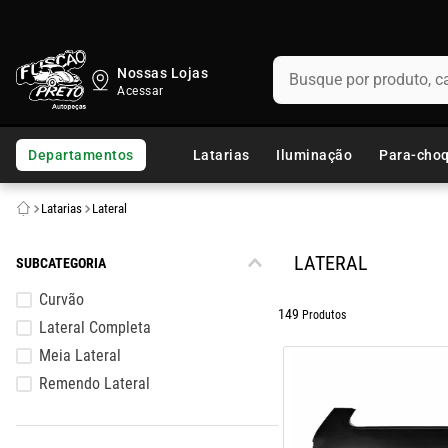
Busque por produto, categ
Nossas Lojas
TERMOS MAIS BUSCADOS
1
º
fusca
Departamentos
Latarias
Iluminação
Para-cho
2
º
capo
Latarias
Lateral
3
º
chevette
4
º
kombi
LATERAL
SUBCATEGORIA
5
º
parachoque
Curvão
149
Produtos
Lateral Completa
6
º
calha chuva
Meia Lateral
7
º
opala
Remendo Lateral
8
º
uno
9
º
celta