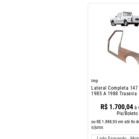
Imp
Lateral Completa 147
1985 A 1988 Traseira
R$
1
.
700
,
04
à 
Pix/Boleto
ou
R$
1
.
888
,
93
em até
8
x d
s/juros
Lado Esquerdo - Mot