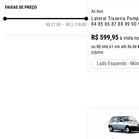
FAIXAS DE PREÇO
Ac Aco
Lateral Traseria Pam
84 85 86 87 88 89 90 
R$ 27,00
–
R$ 2.778,00
97
R$
599
,
95
à vista n
ou
R$
666
,
61
em até
8
x de
s/juros
Lado Esquerdo - Mot