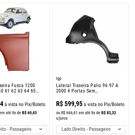
Igp
aseira Fusca 1200
Lateral Traseira Palio 96 97 A
60 61 62 63 64 65
2000 4 Portas Sem
Alojamento
94
R$
599
,
95
à vista no Pix/Boleto
à vista no Pix/Boleto
R$
69
,
43
R$
83
,
32
em até
8
x de
ou
R$
666
,
61
em até
8
x de
s/juros
ito - Passageiro
Lado Direito - Passageiro