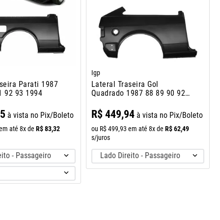
Igp
seira Parati 1987
Lateral Traseira Gol
1 92 93 1994
Quadrado 1987 88 89 90 92
1994
95
R$
449
,
94
à vista no Pix/Boleto
à vista no Pix/Boleto
R$
83
,
32
R$
62
,
49
em até
8
x de
ou
R$
499
,
93
em até
8
x de
s/juros
ito - Passageiro
Lado Direito - Passageiro