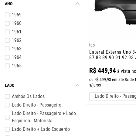
ANO
10
º
assoalho
1959
1960
1961
1962
Igp
1963
Lateral Externa Uno 8
1964
87 88 89 90 91 92 93
2p
1965
R$
449
,
94
à vista n
1966
ou
R$
499
,
93
em até
8
x de
1967
s/juros
LADO
1968
Lado Direito - Passa
Ambos Os Lados
Lado Direito - Passageiro
Lado Direito - Passageiro + Lado
Esquerdo - Motorista
Lado Direito + Lado Esquerdo