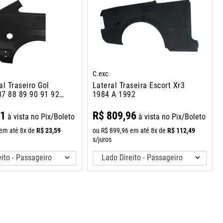
C.exc
al Traseiro Gol
Lateral Traseira Escort Xr3
7 88 89 90 91 92
1984 A 1992
91
R$
809
,
96
à vista no Pix/Boleto
à vista no Pix/Boleto
R$
23
,
59
R$
112
,
49
em até
8
x de
ou
R$
899
,
96
em até
8
x de
s/juros
ito - Passageiro
Lado Direito - Passageiro