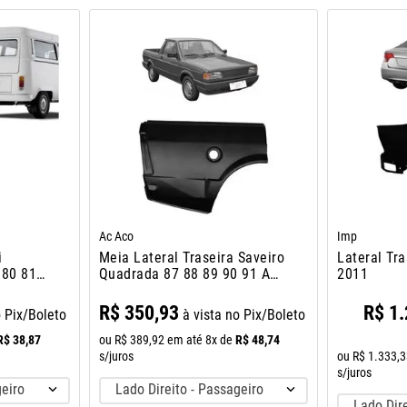
Ac Aco
Imp
i
Meia Lateral Traseira Saveiro
Lateral Tra
 80 81
Quadrada 87 88 89 90 91 A
2011
97
R$
350
,
93
R$
1
.
o Pix/Boleto
à vista no Pix/Boleto
R$
38
,
87
R$
48
,
74
ou
R$
389
,
92
em até
8
x de
s/juros
ou
R$
1
.
333
,
3
s/juros
geiro
Lado Direito - Passageiro
Lado Dire