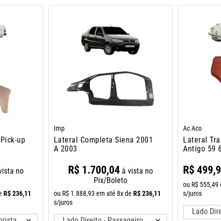
Imp
Ac Aco
 Pick-up
Lateral Completa Siena 2001
Lateral Tr
A 2003
Antigo 59 
A 76
R$
1
.
700
,
04
R$
499
,
vista no
à vista no
Pix/Boleto
ou
R$
555
,
49
R$
236
,
11
R$
236
,
11
s/juros
e
ou
R$
1
.
888
,
93
em até
8
x de
s/juros
Lado Dire
orista
Lado Direito - Passageiro