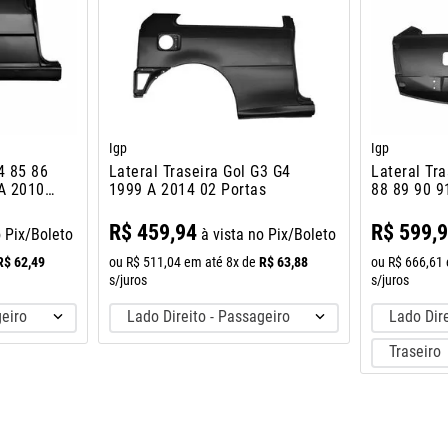
Igp
Igp
4 85 86
Lateral Traseira Gol G3 G4
Lateral Tra
 A 2010
1999 A 2014 02 Portas
88 89 90 9
R$
459
,
94
R$
599
,
o Pix/Boleto
à vista no Pix/Boleto
R$
62
,
49
R$
63
,
88
ou
R$
511
,
04
em até
8
x de
ou
R$
666
,
61
s/juros
s/juros
geiro
Lado Direito - Passageiro
Lado Dire
Traseiro