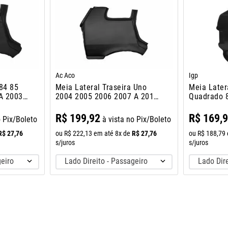
Ac Aco
Igp
84 85
Meia Lateral Traseira Uno
Meia Later
 A 2003
2004 2005 2006 2007 A 2010
Quadrado 8
4 Porta
93 94
R$
199
,
92
R$
169
,
o Pix/Boleto
à vista no Pix/Boleto
R$
27
,
76
R$
27
,
76
ou
R$
222
,
13
em até
8
x de
ou
R$
188
,
79
s/juros
s/juros
geiro
Lado Direito - Passageiro
Lado Dire