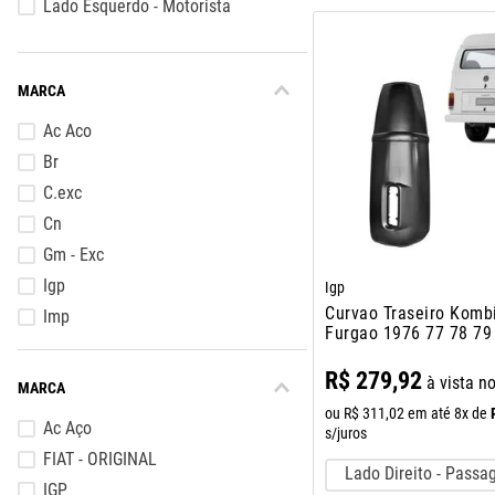
Lado Esquerdo - Motorista
MARCA
Ac Aco
Br
C.exc
Cn
Gm - Exc
Igp
Igp
Curvao Traseiro Komb
Imp
Furgao 1976 77 78 79
Original
82 A 1997
R$
279
,
92
R.c
à vista n
MARCA
Vom
ou
R$
311
,
02
em até
8
x de
Ac Aço
s/juros
FIAT - ORIGINAL
Lado Direito - Passa
IGP