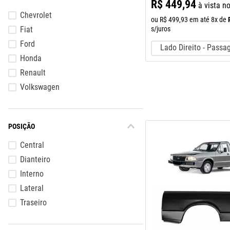
R$
449
,
94
à vista n
Chevrolet
ou
R$
499
,
93
em até
8
x de
s/juros
Fiat
Ford
Lado Direito - Passa
Honda
Renault
Volkswagen
POSIÇÃO
Central
Dianteiro
Interno
Lateral
Traseiro