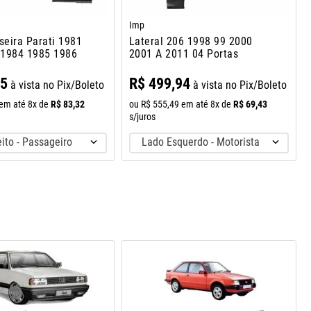
Imp
seira Parati 1981
Lateral 206 1998 99 2000
 1984 1985 1986
2001 A 2011 04 Portas
95
R$
499
,
94
à vista no Pix/Boleto
à vista no Pix/Boleto
R$
83
,
32
R$
69
,
43
em até
8
x de
ou
R$
555
,
49
em até
8
x de
s/juros
ito - Passageiro
Lado Esquerdo - Motorista