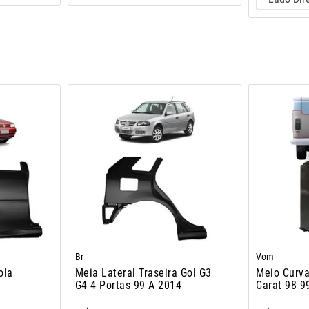
Br
Vom
ola
Meia Lateral Traseira Gol G3
Meio Curv
G4 4 Portas 99 A 2014
Carat 98 9
A 2014