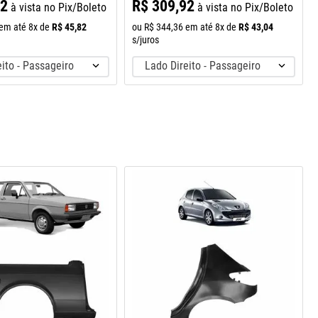
92
R$
309
,
92
à vista no Pix/Boleto
à vista no Pix/Boleto
R$
45
,
82
R$
43
,
04
em até
8
x de
ou
R$
344
,
36
em até
8
x de
s/juros
ito - Passageiro
Lado Direito - Passageiro