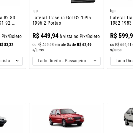
Igp
Igp
pa 82 83
Lateral Traseira Gol G2 1995
Lateral Tra
91 92 A
1996 2 Portas
1982 1983
R$
449
,
94
R$
599
,
o Pix/Boleto
à vista no Pix/Boleto
R$
83
,
32
R$
62
,
49
ou
R$
499
,
93
em até
8
x de
ou
R$
666
,
61
s/juros
s/juros
orista
Lado Direito - Passageiro
Lado Dire