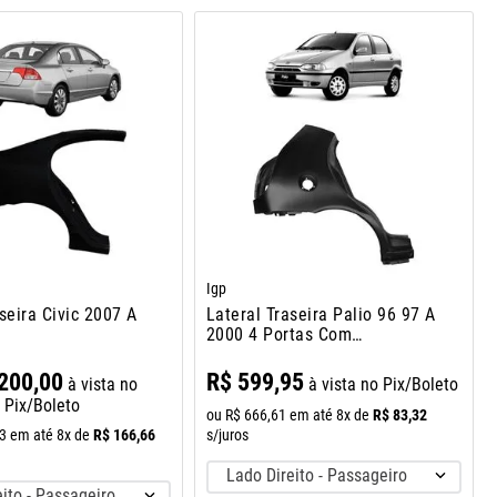
Igp
seira Civic 2007 A
Lateral Traseira Palio 96 97 A
2000 4 Portas Com
Alojamento
200
,
00
R$
599
,
95
à vista no
à vista no Pix/Boleto
Pix/Boleto
R$
83
,
32
ou
R$
666
,
61
em até
8
x de
R$
166
,
66
s/juros
3
em até
8
x de
Lado Direito - Passageiro
ito - Passageiro