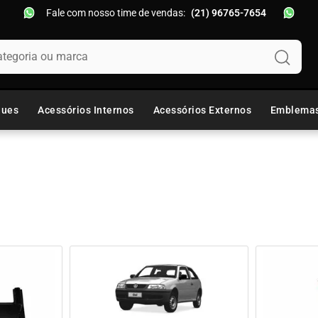
Fale com nosso time de vendas:
(21) 96765-7654
oria ou marca
ques
Acessórios Internos
Acessórios Externos
Emblema