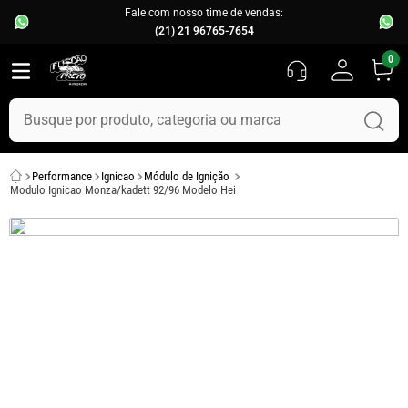
Fale com nosso time de vendas:
(21) 21 96765-7654
0
Busque por produto, categoria ou marca
TERMOS MAIS BUSCADOS
Performance
Ignicao
Módulo de Ignição
1
º
fusca
Modulo Ignicao Monza/kadett 92/96 Modelo Hei
2
º
capo
3
º
kombi
4
º
parachoque
5
º
chevette
6
º
opala
7
º
assoalho