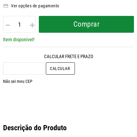
Ver opções de pagamento
－
＋
Comprar
Item disponível!
CALCULAR O FRETE
Não sei meu CEP
Descrição do Produto