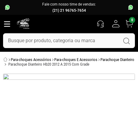
Fale com nosso time de vendas:
(21) 21 96765-7654
0
Busque por produto, categoria ou marca
TERMOS MAIS BUSCADOS
Para-choques Acessórios
Para-choques E Acessorios
Parachoque Dianteiro
1
º
fusca
Parachoque Dianteiro Hb20 2012 A 2015 Com Grade
2
º
capo
3
º
chevette
4
º
kombi
5
º
parachoque
6
º
calha chuva
7
º
opala