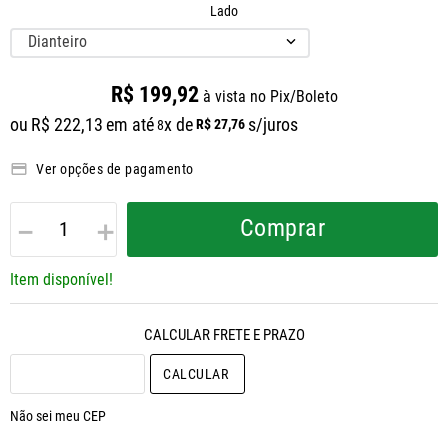
Lado
Dianteiro
R$
199
,
92
à vista no Pix/Boleto
ou
R$
222
,
13
em até
x de
s/juros
R$
27
,
76
8
Ver opções de pagamento
－
＋
Comprar
Item disponível!
CALCULAR O FRETE
Não sei meu CEP