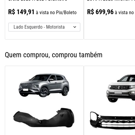
Liso
R$
149
,
91
R$
699
,
96
à vista no Pix/Boleto
à vista no
Lado Esquerdo - Motorista
Quem comprou, comprou também