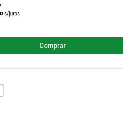
o
s/juros
43
Comprar