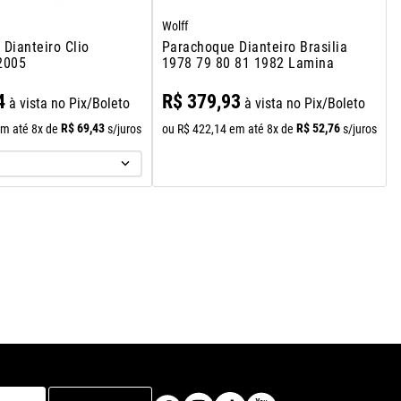
Wolff
Dianteiro Clio
Parachoque Dianteiro Brasilia
2005
1978 79 80 81 1982 Lamina
4
R$
379
,
93
à vista no Pix/Boleto
à vista no Pix/Boleto
R$
69
,
43
R$
52
,
76
m até
8
x de
s/juros
ou
R$
422
,
14
em até
8
x de
s/juros