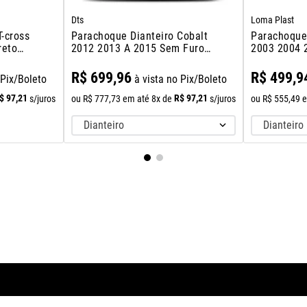
Dts
Loma Plast
T-cross
Parachoque Dianteiro Cobalt
Parachoque 
reto
2012 2013 A 2015 Sem Furo
2003 2004 
Milha
R$
699
,
96
R$
499
,
9
 Pix/Boleto
à vista no Pix/Boleto
$
97
,
21
R$
97
,
21
s/juros
ou
R$
777
,
73
em até
8
x de
s/juros
ou
R$
555
,
49
e
Dianteiro
Dianteiro