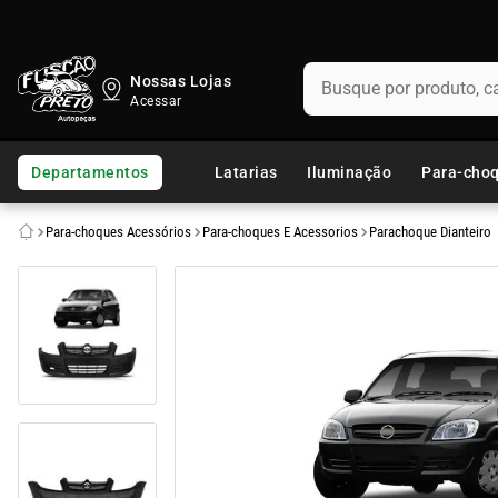
Busque por produto, categ
Nossas Lojas
TERMOS MAIS BUSCADOS
1
º
fusca
Departamentos
Latarias
Iluminação
Para-cho
2
º
capo
Para-choques Acessórios
Para-choques E Acessorios
Parachoque Dianteiro
3
º
kombi
4
º
parachoque
5
º
chevette
6
º
opala
7
º
assoalho
8
º
uno
9
º
calha chuva