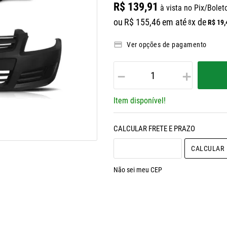
R$
139
,
91
à vista no Pix/Bolet
ou
R$
155
,
46
em até
x de
R$
19
,
8
Ver opções de pagamento
－
＋
Item disponível!
CALCULAR O FRETE
Não sei meu CEP