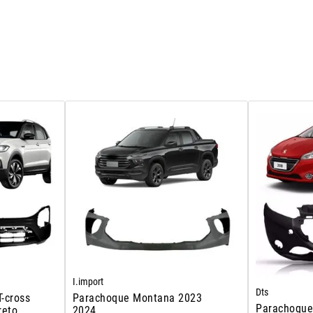
I.import
Dts
T-cross
Parachoque Montana 2023
Parachoque
reto
2024