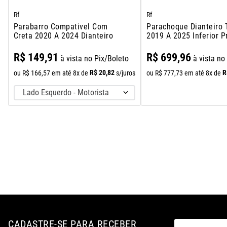
Rf
Rf
Parabarro Compativel Com
Parachoque Dianteiro 
Creta 2020 A 2024 Dianteiro
2019 A 2025 Inferior P
Liso
R$
149
,
91
R$
699
,
96
à vista no Pix/Boleto
à vista no
R$
20
,
82
R
ou
R$
166
,
57
em até
8
x de
s/juros
ou
R$
777
,
73
em até
8
x de
Lado Esquerdo - Motorista
CADASTRE-SE PARA RECEBER