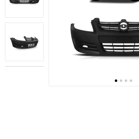
10
º
paralama