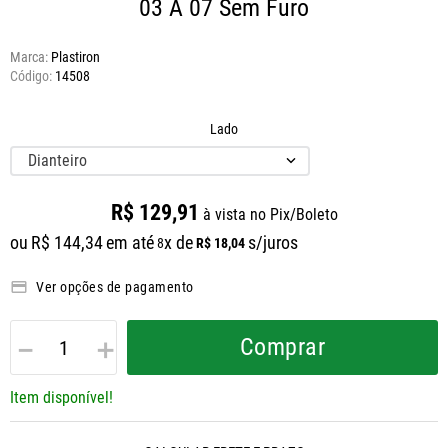
03 A 07 Sem Furo
Marca:
Plastiron
14508
Lado
Dianteiro
R$
129
,
91
à vista no Pix/Boleto
ou
R$
144
,
34
em até
x de
s/juros
R$
18
,
04
8
Ver opções de pagamento
－
＋
Comprar
Item disponível!