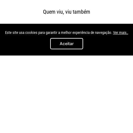
Quem viu, viu também
Este site usa cookies para garantir a melhor experiência de navegação.
Ver mais..
Aceitar
I.import
I.import
Parachoque Dianteiro Agile
Parachoque Dianteiro 206 1998
2015 2016 2017 2018 2019
99 A 2003 Com Furo Para Milha
R$
499
,
94
R$
279
,
92
à vista no
à vista no
Pix/Boleto
Pix/Boleto