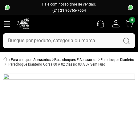
Fale com nosso time de vendas:
(21) 21 96765-7654
0
Busque por produto, categoria ou marca
TERMOS MAIS BUSCADOS
Para-choques Acessórios
Para-choques E Acessorios
Parachoque Dianteiro
1
º
fusca
Parachoque Dianteiro Corsa 00 A 02 Classic 03 A 07 Sem Furo
2
º
capo
3
º
kombi
4
º
parachoque
5
º
chevette
6
º
opala
7
º
assoalho