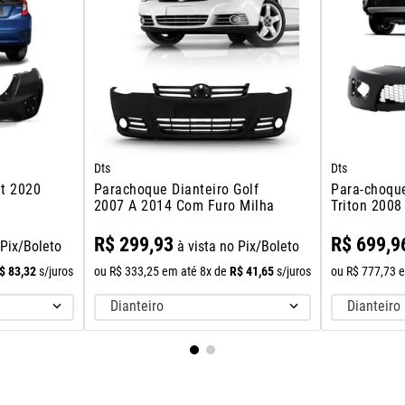
Dts
Dts
it 2020
Parachoque Dianteiro Golf
Para-choque
2007 A 2014 Com Furo Milha
Triton 200
2012
R$
299
,
93
R$
699
,
9
 Pix/Boleto
à vista no Pix/Boleto
$
83
,
32
R$
41
,
65
s/juros
ou
R$
333
,
25
em até
8
x de
s/juros
ou
R$
777
,
73
e
Dianteiro
Dianteiro