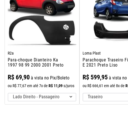
R2a
Loma Plast
Para-choque Dianteiro Ka
Parachoque Traseiro F
1997 98 99 2000 2001 Preto
E 2021 Preto Liso
R$
69
,
90
R$
599
,
95
à vista no Pix/Boleto
à vista no
R$
11
,
09
R
ou
R$
77
,
67
em até
7
x de
s/juros
ou
R$
666
,
61
em até
8
x de
Lado Direito - Passageiro
Traseiro