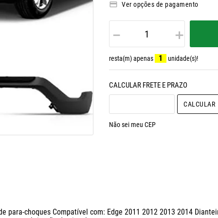
Ver opções de pagamento
－
＋
1
resta(m) apenas
unidade(s)!
CALCULAR O FRETE
Não sei meu CEP
 de para-choques Compatível com: Edge 2011 2012 2013 2014 Dianteiro