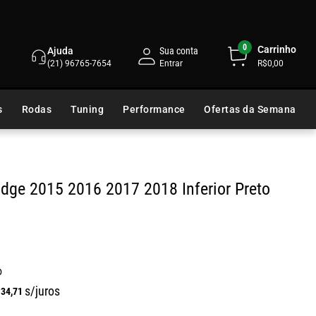
0
Carrinho
Ajuda
Sua conta
(21) 96765-7654
R$0,00
s
Rodas
Tuning
Performance
Ofertas da Semana
Edge 2015 2016 2017 2018
Inferior Preto
o
s/juros
134
,
71