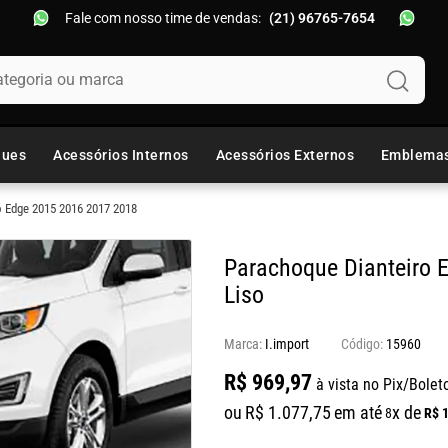
Fale com nosso time de vendas:
(21) 96765-7654
oria ou marca
ques
Acessórios Internos
Acessórios Externos
Emblema
o Edge 2015 2016 2017 2018
Parachoque Dianteiro 
Liso
Marca:
I.import
15960
R$
969
,
97
à vista no Pix/Bolet
ou
R$
1
.
077
,
75
em até
x de
R$
8