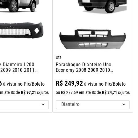
Dts
 Dianteiro L200
Parachoque Dianteiro Uno
8 2009 2010 2011
Economy 2008 2009 2010
2011
6
R$
249
,
92
à vista no Pix/Boleto
à vista no Pix/Boleto
R$
97
,
21
R$
34
,
71
m até
8
x de
s/juros
ou
R$
277
,
69
em até
8
x de
s/juros
Dianteiro