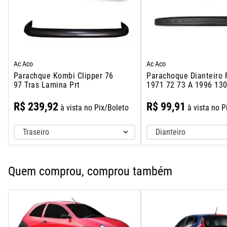
Ac Aco
Ac Aco
Parachque Kombi Clipper 76
Parachoque Dianteiro 
97 Tras Lamina Prt
1971 72 73 A 1996 13
1600
R$
239
,
92
R$
99
,
91
à vista no Pix/Boleto
à vista no P
Traseiro
Dianteiro
Quem comprou, comprou também