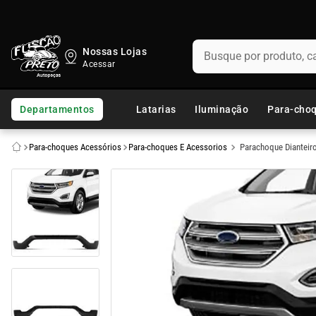
Busque por produto, categ
Nossas Lojas
TERMOS MAIS BUSCADOS
1
º
fusca
Departamentos
Latarias
Iluminação
Para-cho
2
º
capo
Para-choques Acessórios
Para-choques E Acessorios
Parachoque Dianteir
3
º
kombi
4
º
chevette
5
º
parachoque
6
º
calha chuva
7
º
opala
8
º
uno
9
º
celta