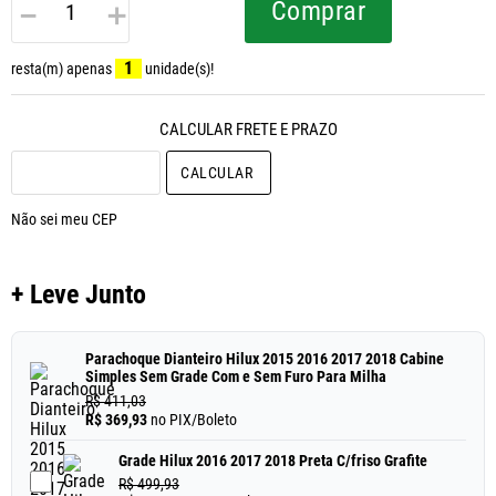
－
＋
Comprar
1
resta(m) apenas
unidade(s)!
CALCULAR O FRETE
Não sei meu CEP
+ Leve Junto
Parachoque Dianteiro Hilux 2015 2016 2017 2018 Cabine
Simples Sem Grade Com e Sem Furo Para Milha
R$ 411,03
R$ 369,93
no PIX/Boleto
Grade Hilux 2016 2017 2018 Preta C/friso Grafite
R$ 499,93