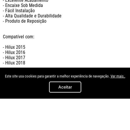
- Excelente Acabamento

- Encaixe Sob Medida

- Fácil Instalação

- Alta Qualidade e Durabilidade

- Produto de Reposição

Compatível com: 

- Hilux 2015

- Hilux 2016

- Hilux 2017

- Hilux 2018

Este site usa cookies para garantir a melhor experiência de navegação.
Ver mais..
Importante: 

Aceitar
- Garantia de 3 meses;

- As cores podem sofrer variações de tonalidades de acordo com 
o lote, com a configuração do seu dispositivo ou monitor;

- Preços e condições de pagamento válidos somente para 
compras no site Fuscão Preto

- Imagens meramente ilustrativas;

- O valor anunciado se refere a cada unidade do produto.