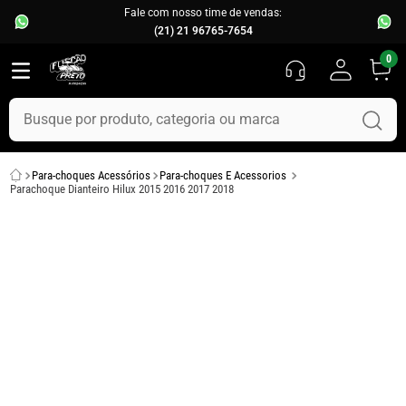
Fale com nosso time de vendas:
(21) 21 96765-7654
0
Busque por produto, categoria ou marca
TERMOS MAIS BUSCADOS
Para-choques Acessórios
Para-choques E Acessorios
1
º
fusca
Parachoque Dianteiro Hilux 2015 2016 2017 2018
2
º
capo
3
º
kombi
4
º
parachoque
5
º
chevette
6
º
opala
7
º
assoalho