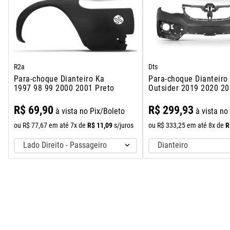
R2a
Dts
Para-choque Dianteiro Ka
Para-choque Dianteiro
1997 98 99 2000 2001 Preto
Outsider 2019 2020 2
Preto
R$
69
,
90
R$
299
,
93
à vista no Pix/Boleto
à vista no
R$
11
,
09
R
ou
R$
77
,
67
em até
7
x de
s/juros
ou
R$
333
,
25
em até
8
x de
Lado Direito - Passageiro
Dianteiro