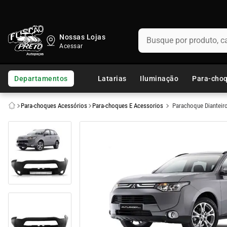
Busque por produto, categ
Nossas Lojas
TERMOS MAIS BUSCADOS
1
º
fusca
Departamentos
Latarias
Iluminação
Para-cho
2
º
capo
Para-choques Acessórios
Para-choques E Acessorios
Parachoque Dianteiro
3
º
kombi
4
º
parachoque
5
º
chevette
6
º
opala
7
º
assoalho
8
º
uno
9
º
paralama