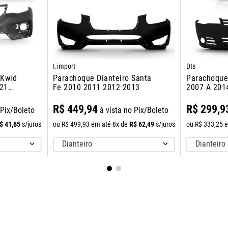
I.import
Dts
 Kwid
Parachoque Dianteiro Santa
Parachoque 
021
Fe 2010 2011 2012 2013
2007 A 201
R$
449
,
94
R$
299
,
9
 Pix/Boleto
à vista no Pix/Boleto
$
41
,
65
R$
62
,
49
s/juros
ou
R$
499
,
93
em até
8
x de
s/juros
ou
R$
333
,
25
e
Dianteiro
Dianteiro