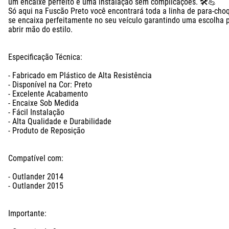
um encaixe perfeito e uma instalação sem complicações. 🛠️💪

Só aqui na Fuscão Preto você encontrará toda a linha de para-cho
se encaixa perfeitamente no seu veículo garantindo uma escolha 
abrir mão do estilo.

Especificação Técnica:

- Fabricado em Plástico de Alta Resistência

- Disponível na Cor: Preto

- Excelente Acabamento

- Encaixe Sob Medida

- Fácil Instalação

- Alta Qualidade e Durabilidade

- Produto de Reposição

Compatível com: 

- Outlander 2014

- Outlander 2015

Importante: 
