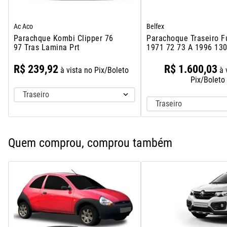
Ac Aco
Belfex
Parachque Kombi Clipper 76
Parachoque Traseiro F
97 Tras Lamina Prt
1971 72 73 A 1996 13
1600
R$
239
,
92
R$
1
.
600
,
03
à vista no Pix/Boleto
à 
Pix/Boleto
Traseiro
Traseiro
Quem comprou, comprou também