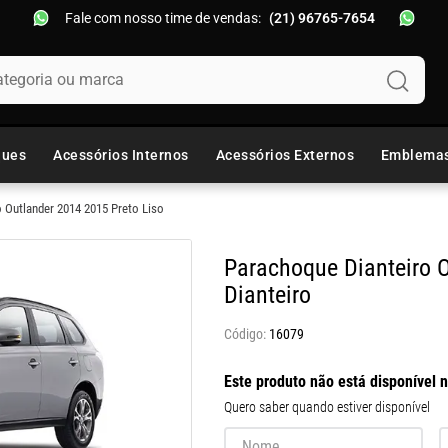
Fale com nosso time de vendas:
(21) 96765-7654
oria ou marca
ques
Acessórios Internos
Acessórios Externos
Emblema
 Outlander 2014 2015 Preto Liso
Parachoque Dianteiro O
Dianteiro
16079
Este produto não está disponível
Quero saber quando estiver disponível