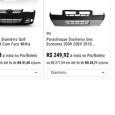
Dts
Dianteiro Golf
Parachoque Dianteiro Uno
4 Com Furo Milha
Economy 2008 2009 2010
2011
3
R$
249
,
92
à vista no Pix/Boleto
à vista no Pix/Boleto
R$
41
,
65
R$
34
,
71
m até
8
x de
s/juros
ou
R$
277
,
69
em até
8
x de
s/juros
Dianteiro