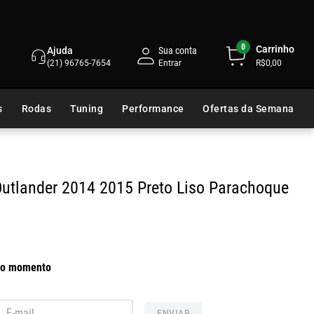
0
Carrinho
Ajuda
Sua conta
(21) 96765-7654
R$0,00
s
Rodas
Tuning
Performance
Ofertas da Semana
utlander 2014 2015 Preto Liso
Parachoque
 no momento
ENVIAR