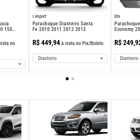
I.import
Dts
usca
Parachoque Dianteiro Santa
Parachoque
00 1500
Fe 2010 2011 2012 2013
Economy 20
2011
R$
449
,
94
R$
249
,
9
vista no
à vista no Pix/Boleto
Dianteiro
Dianteiro