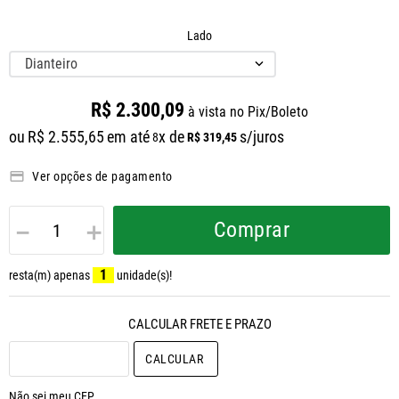
Lado
Dianteiro
R$
2
.
300
,
09
à vista no Pix/Boleto
ou
R$
2
.
555
,
65
em até
x de
s/juros
R$
319
,
45
8
Ver opções de pagamento
－
＋
Comprar
1
resta(m) apenas
unidade(s)!
CALCULAR O FRETE
Não sei meu CEP