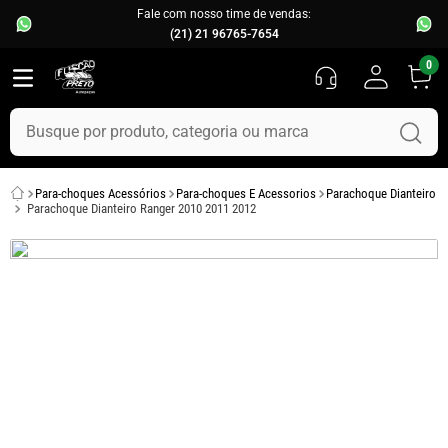
Fale com nosso time de vendas:
(21) 21 96765-7654
0
Busque por produto, categoria ou marca
TERMOS MAIS BUSCADOS
Para-choques Acessórios
Para-choques E Acessorios
Parachoque Dianteiro
1
º
fusca
Parachoque Dianteiro Ranger 2010 2011 2012
2
º
capo
3
º
kombi
4
º
chevette
5
º
parachoque
6
º
calha chuva
7
º
opala