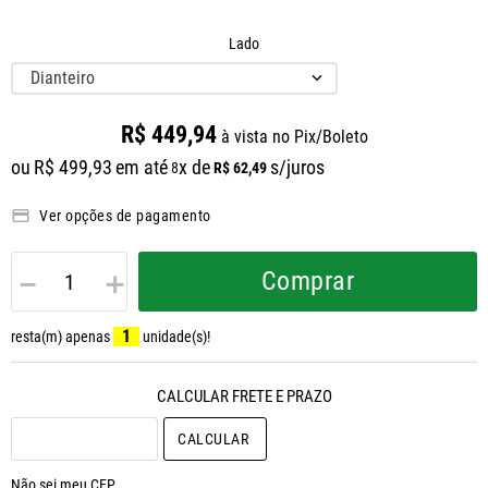
Lado
Dianteiro
R$
449
,
94
à vista no Pix/Boleto
ou
R$
499
,
93
em até
x de
s/juros
R$
62
,
49
8
Ver opções de pagamento
－
＋
Comprar
1
resta(m) apenas
unidade(s)!
CALCULAR O FRETE
Não sei meu CEP