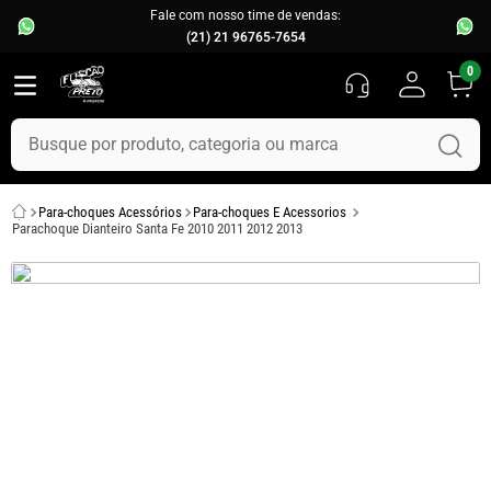
Fale com nosso time de vendas:
(21) 21 96765-7654
0
Busque por produto, categoria ou marca
TERMOS MAIS BUSCADOS
Para-choques Acessórios
Para-choques E Acessorios
1
º
fusca
Parachoque Dianteiro Santa Fe 2010 2011 2012 2013
2
º
capo
3
º
kombi
4
º
chevette
5
º
parachoque
6
º
calha chuva
7
º
opala