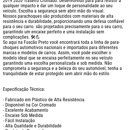
2019 2020 Traseiro Cromado. Desenvolvido para para resistir a 
qualquer impacto e dar um toque de personalidade ao seu 
veículo. Escolha a segurança sem abrir mão do visual. 

Nossos parachoques são produzidos com materiais de alta 
resistência e durabilidade, proporcionando uma defesa confiável 
para o seu carro. são projetados precisamente para o seu carro, 
garantindo um encaixe perfeito e uma instalação sem 
complicações. 🛠️💪

So aqui na Fuscão Preto você encontrará toda a linha de para-
choques automotivos nacionais e importados para diferentes 
marcas e modelos de carros. Assim, você pode escolher o 
modelo ideal que se encaixa perfeitamente no seu veículo 
garantindo uma escolha personalizada e sob medida. Não 
comprometa a segurança e a beleza do seu automóvel, tenha a 
tranquilidade de estar protegido sem abrir mão do estilo.

Especificação Técnica:

- Fabricado em Plástico de Alta Resistência

- Disponível na Cor Cromado

- Excelente Acabamento

- Encaixe Sob Medida

- Fácil Instalação

- Alta Qualidade e Durabilidade
