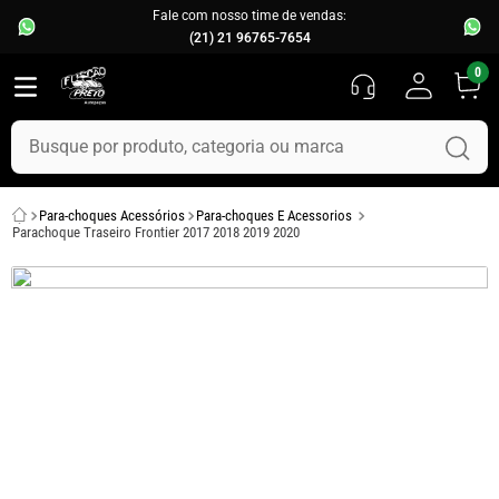
Fale com nosso time de vendas:
(21) 21 96765-7654
0
Busque por produto, categoria ou marca
TERMOS MAIS BUSCADOS
Para-choques Acessórios
Para-choques E Acessorios
1
º
fusca
Parachoque Traseiro Frontier 2017 2018 2019 2020
2
º
capo
3
º
kombi
4
º
parachoque
5
º
chevette
6
º
opala
7
º
assoalho