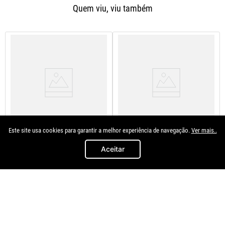
Quem viu, viu também
Este site usa cookies para garantir a melhor experiência de navegação.
Ver mais..
Toyota
Dts
Aceitar
Guia Parachoque Etios Todos
Parachoque Dianteiro Fit 2018
Pequeno Traseiro Ld
2019 2020 2021
Dianteiro
INDISPONÍVEL
INDISPONÍVEL