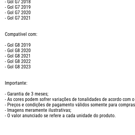
- Gol G7 2018

- Gol G7 2019

- Gol G7 2020

- Gol G7 2021

Compatível com:

- Gol G8 2019

- Gol G8 2020

- Gol G8 2021

- Gol G8 2022

- Gol G8 2023

Importante: 

- Garantia de 3 meses;

- As cores podem sofrer variações de tonalidades de acordo com o l
- Preços e condições de pagamento válidos somente para compras n
- Imagens meramente ilustrativas;

- O valor anunciado se refere a cada unidade do produto.