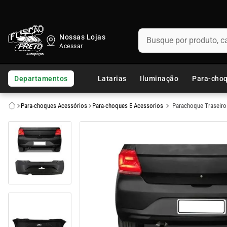
Busque por produto, categ
Nossas Lojas
TERMOS MAIS BUSCADOS
1
º
fusca
Departamentos
Latarias
Iluminação
Para-cho
2
º
capo
Para-choques Acessórios
Para-choques E Acessorios
Parachoque Traseiro
3
º
kombi
4
º
parachoque
5
º
chevette
6
º
opala
7
º
assoalho
8
º
uno
9
º
calha chuva