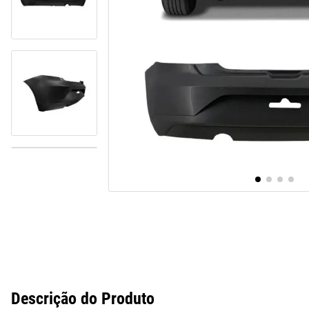
10
º
paralama
Descrição do Produto