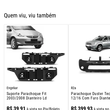
Quem viu, viu também
Engekar
R2a
Suporte Parachoque Fit
Parachoque Duster Te
2003/2008 Dianteiro Ld
12/16 Com Furo Diante
R$
39
,
91
R$
399
,
93
à vista no Pix/Boleto
à vista no