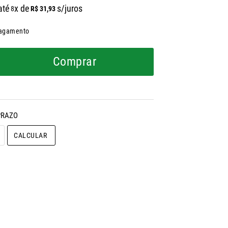
até
x de
s/juros
R$
31
,
93
8
pagamento
Comprar
CALCULAR O FRETE