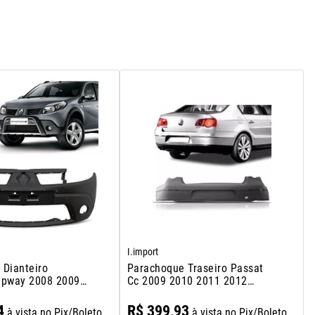
I.import
 Dianteiro
Parachoque Traseiro Passat
epway 2008 2009
Cc 2009 2010 2011 2012
Preto
4
R$
399
,
93
à vista no Pix/Boleto
à vista no Pix/Boleto