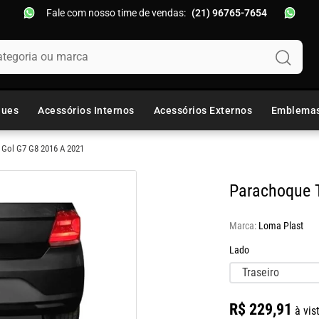
Fale com nosso time de vendas:
(21) 96765-7654
oria ou marca
ques
Acessórios Internos
Acessórios Externos
Emblema
 Gol G7 G8 2016 A 2021
Parachoque T
Marca:
Loma Plast
Lado
Traseiro
R$
229
,
91
à vis