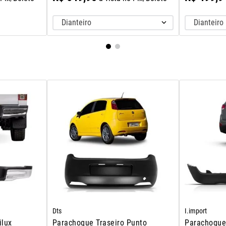
Dianteiro
Dianteiro
Dts
I.import
ilux
Parachoque Traseiro Punto
Parachoque 