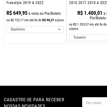
Freestyle 2019 A 2022
2016 2017 2018 A 202
R$
649
,
95
R$
1
.
400
,
01
à vista no Pix/Boleto
à 
Pix/Boleto
R$
90
,
27
ou
R$
722
,
17
em até
8
x de
s/juros
ou
R$
1
.
555
,
57
em até
8
x de
s/juros
Dianteiro
Traseiro
CADASTRE-SE PARA RECEBER
NOSSAS NOVIDADES