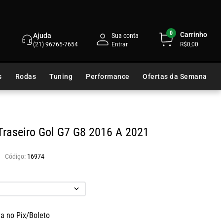
0
Carrinho
Ajuda
Sua conta
(21) 96765-7654
R$0,00
s
Rodas
Tuning
Performance
Ofertas da Semana
raseiro Gol G7 G8 2016 A 2021
16974
ta no Pix/Boleto