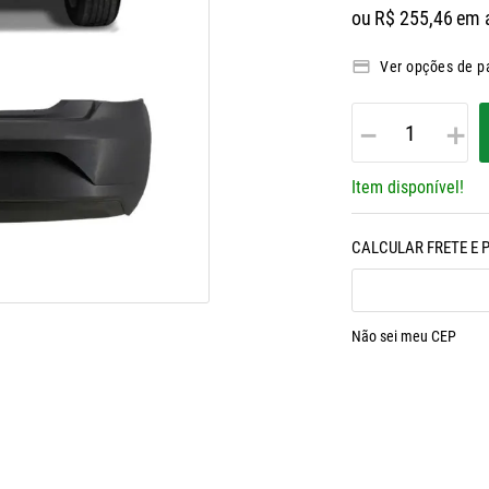
ou
R$
255
,
46
em 
Ver opções de 
－
＋
Item disponível!
Não sei meu CEP