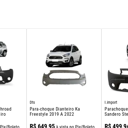
Dts
I.import
chroad
Para-choque Dianteiro Ka
Parachoque
iro
Freestyle 2019 A 2022
Sandero St
2010 2011
R$
649
,
95
R$
499
,
9
 Pix/Boleto
à vista no Pix/Boleto