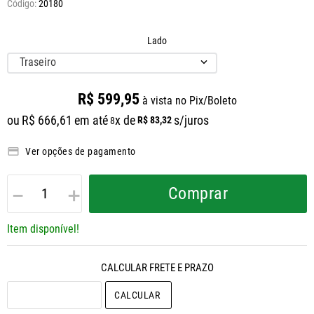
20180
Lado
Traseiro
R$
599
,
95
à vista no Pix/Boleto
ou
R$
666
,
61
em até
x de
s/juros
R$
83
,
32
8
Ver opções de pagamento
－
＋
Comprar
Item disponível!
CALCULAR O FRETE