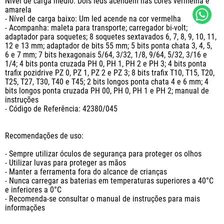
Nível de carga médio: Dois leds acendem nas cores vermelha e 
amarela

- Nível de carga baixo: Um led acende na cor vermelha

- Acompanha: maleta para transporte; carregador bi-volt; 
adaptador para soquetes; 8 soquetes sextavados 6, 7, 8, 9, 10, 11, 
12 e 13 mm; adaptador de bits 55 mm; 5 bits ponta chata 3, 4, 5, 
6 e 7 mm; 7 bits hexagonais 5/64, 3/32, 1/8, 9/64, 5/32, 3/16 e 
1/4; 4 bits ponta cruzada PH 0, PH 1, PH 2 e PH 3; 4 bits ponta 
trafix pozidrive PZ 0, PZ 1, PZ 2 e PZ 3; 8 bits trafix T10, T15, T20, 
T25, T27, T30, T40 e T45; 2 bits longos ponta chata 4 e 6 mm; 4 
bits longos ponta cruzada PH 00, PH 0, PH 1 e PH 2; manual de 
instruções

- Código de Referência: 42380/045

Recomendações de uso:

- Sempre utilizar óculos de segurança para proteger os olhos

- Utilizar luvas para proteger as mãos

- Manter a ferramenta fora do alcance de crianças

- Nunca carregar as baterias em temperaturas superiores a 40°C 
e inferiores a 0°C

- Recomenda-se consultar o manual de instruções para mais 
informações
