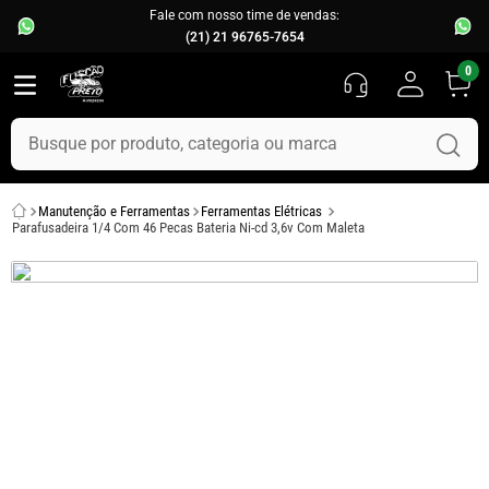
Fale com nosso time de vendas:
(21) 21 96765-7654
0
Busque por produto, categoria ou marca
TERMOS MAIS BUSCADOS
Manutenção e Ferramentas
Ferramentas Elétricas
1
º
fusca
Parafusadeira 1/4 Com 46 Pecas Bateria Ni-cd 3,6v Com Maleta
2
º
capo
3
º
kombi
4
º
chevette
5
º
parachoque
6
º
calha chuva
7
º
opala