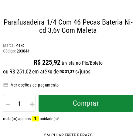
Parafusadeira 1/4 Com 46 Pecas Bateria Ni-
cd 3,6v Com Maleta
Marca:
P.exc
203044
R$
225
,
92
à vista no Pix/Boleto
ou
R$
251
,
02
em até
x de
s/juros
R$
31
,
37
8
Ver opções de pagamento
－
＋
Comprar
1
resta(m) apenas
unidade(s)!