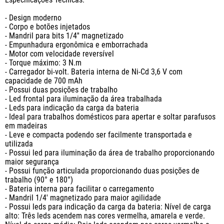
- Design moderno

- Corpo e botões injetados

- Mandril para bits 1/4'' magnetizado

- Empunhadura ergonômica e emborrachada

- Motor com velocidade reversível

- Torque máximo: 3 N.m

- Carregador bi-volt. Bateria interna de Ni-Cd 3,6 V com 
capacidade de 700 mAh

- Possui duas posições de trabalho

- Led frontal para iluminação da área trabalhada

- Leds para indicação da carga da bateria

- Ideal para trabalhos domésticos para apertar e soltar parafusos 
em madeiras

- Leve e compacta podendo ser facilmente transportada e 
utilizada

- Possui led para iluminação da área de trabalho proporcionando 
maior segurança

- Possui função articulada proporcionando duas posições de 
trabalho (90° e 180°)

- Bateria interna para facilitar o carregamento

- Mandril 1/4' magnetizado para maior agilidade

- Possui leds para indicação da carga da bateria: Nível de carga 
alto: Três leds acendem nas cores vermelha, amarela e verde. 