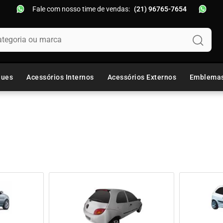
Fale com nosso time de vendas:
(21) 96765-7654
oria ou marca
ques
Acessórios Internos
Acessórios Externos
Emblema