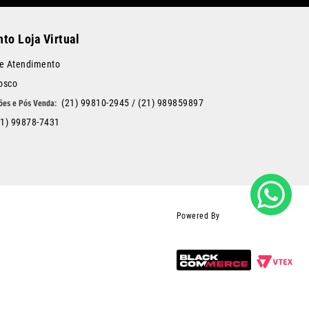
to Loja Virtual
de Atendimento
osco
(21) 99810-2945
/
(21) 989859897
21) 99878-7431
Powered By