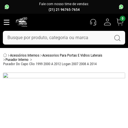
Fale com nosso time de vendas:
(21) 21 96765-7654
0
Busque por produto, categoria ou marca
TERMOS MAIS BUSCADOS
Acessórios Internos
Acessorios Para Portas E Vidros Laterais
1
º
fusca
Puxador Interno
Puxador Do Capo Clio 1999 2000 A 2012 Logan 2007 2008 A 2014
2
º
capo
3
º
kombi
4
º
parachoque
5
º
chevette
6
º
opala
7
º
assoalho