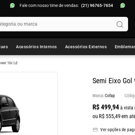
Fale com nosso time de vendas:
(21) 96765-7654
oria ou marca
ques
Acessórios Internos
Acessórios Externos
Emblema
ower 16v Ld
Semi Eixo Gol
Marca:
Cofap
R$
499
,
94
à vista 
ou
R$
555
,
49
em at
Ver opções de pa