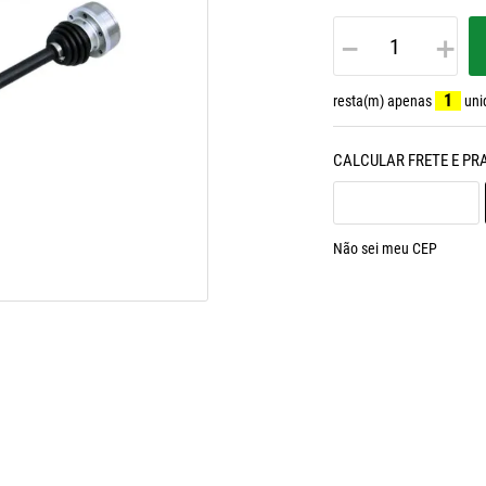
－
＋
1
resta(m) apenas
uni
Não sei meu CEP