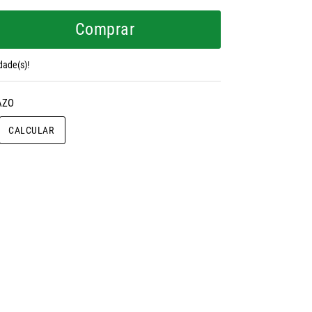
Comprar
dade(s)!
CALCULAR O FRETE