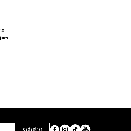
eto
juros
cadastrar