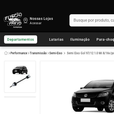
Busque por produto, categ
Nossas Lojas
TERMOS MAIS BUSCADOS
1
º
fusca
Departamentos
Latarias
Iluminação
Para-cho
2
º
capo
Performance
Transmissão
Semi-Eixo
Semi Eixo Gol 97/12 1.0 Mi 8/16v/p
3
º
kombi
4
º
chevette
5
º
parachoque
6
º
calha chuva
7
º
opala
8
º
uno
9
º
celta