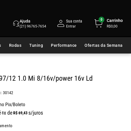
0
Carrinho
Ajuda
Sua conta
(21) 96765-7654
R$0,00
s
Rodas
Tuning
Performance
Ofertas da Semana
 97/12 1.0 Mi 8/16v/power 16v Ld
30142
no Pix/Boleto
é
x de
s/juros
R$
69
,
43
8
gamento