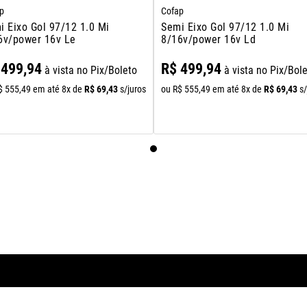
p
Cofap
i Eixo Gol 97/12 1.0 Mi
Semi Eixo Gol 97/12 1.0 Mi
6v/power 16v Le
8/16v/power 16v Ld
499
,
94
R$
499
,
94
à vista no Pix/Boleto
à vista no Pix/Bol
R$
69
,
43
R$
69
,
43
$
555
,
49
em até
8
x de
s/juros
ou
R$
555
,
49
em até
8
x de
s/