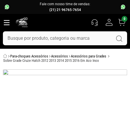
Fale com nosso time de vendas:
(21) 21 96765-7654
0
Busque por produto, categoria ou marca
TERMOS MAIS BUSCADOS
Para-choques Acessórios
Acessórios
Acessórios para Grades
1
º
fusca
Sobre Grade Cruze Hatch 2012 2013 2014 2015 2016 Em Aco Inox
2
º
capo
3
º
kombi
4
º
parachoque
5
º
chevette
6
º
opala
7
º
assoalho