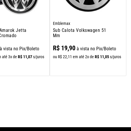
Emblemax
Sub Calota Volkswagen 51
Cromado
Mm
R$
19
,
90
à vista no Pix/Boleto
à vista no Pix/Boleto
R$
11
,
07
R$
11
,
05
 até
3
x de
s/juros
ou
R$
22
,
11
em até
2
x de
s/juros