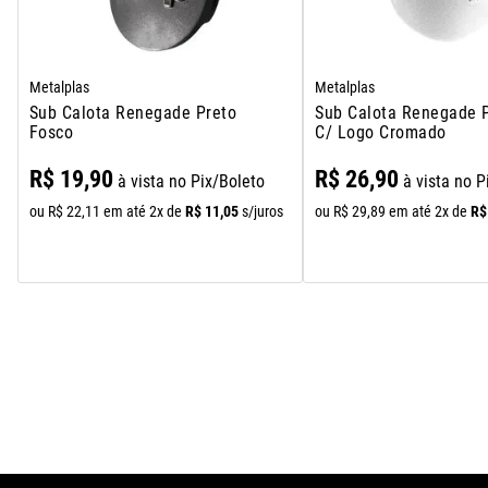
Metalplas
Metalplas
Sub Calota Renegade Preto
Sub Calota Renegade 
Fosco
C/ Logo Cromado
R$
19
,
90
R$
26
,
90
à vista no Pix/Boleto
à vista no P
s
R$
11
,
05
R$
ou
R$
22
,
11
em até
2
x de
s/juros
ou
R$
29
,
89
em até
2
x de