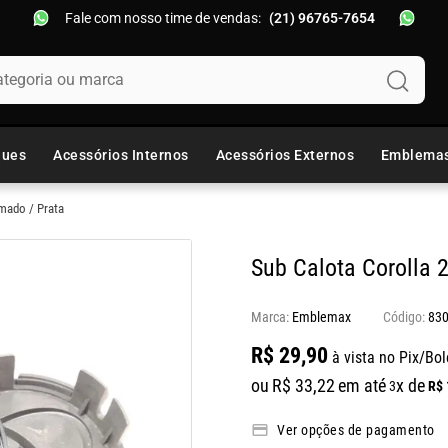
Fale com nosso time de vendas:
(21) 96765-7654
oria ou marca
ques
Acessórios Internos
Acessórios Externos
Emblema
mado / Prata
Sub Calota Corolla 
Marca:
Emblemax
83
R$
29
,
90
à vista no Pix/Bol
ou
R$
33
,
22
em até
x de
R$
3
Ver opções de pagamento