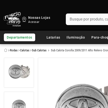
Busque por produto, categ
Nossas Lojas
TERMOS MAIS BUSCADOS
1
º
fusca
Departamentos
Latarias
Iluminação
Para-cho
2
º
capo
Rodas
Calotas
Sub Calotas
Sub Calota Corolla 2009/2011 Alto Relevo Cro
3
º
kombi
4
º
parachoque
5
º
chevette
6
º
opala
7
º
assoalho
8
º
uno
9
º
calha chuva