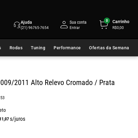
0
Carrinho
Ajuda
Sua conta
(21) 96765-7654
R$0,00
s
Rodas
Tuning
Performance
Ofertas da Semana
2009/2011 Alto Relevo Cromado / Prata
053
eto
s/juros
11
,
07