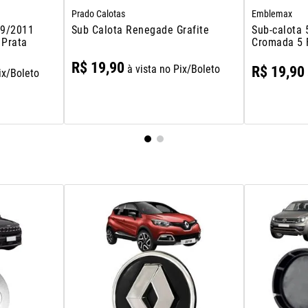
Prado Calotas
Emblemax
09/2011
Sub Calota Renegade Grafite
Sub-calota
 Prata
Cromada 5 
R$
19
,
90
à vista no Pix/Boleto
R$
19
,
90
ix/Boleto