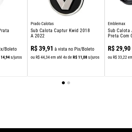
Prado Calotas
Emblemax
Prata
Sub Calota Captur Kwid 2018
Sub Calota Amarok Jetta
A 2022
Preta Com 
R$
39
,
91
R$
29
,
90
ix/Boleto
à vista no Pix/Boleto
14
,
94
R$
11
,
08
s/juros
ou
R$
44
,
34
em até
4
x de
s/juros
ou
R$
33
,
22
em