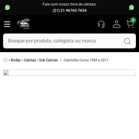
Fale com nosso time de vendas:
(21) 21 96765-7654
0
Busque por produto, categoria ou marca
TERMOS MAIS BUSCADOS
Rodas
Calotas
Sub Calotas
Calotinha Corsa 1994 a 2017
1
º
fusca
2
º
capo
3
º
kombi
4
º
parachoque
5
º
chevette
6
º
opala
7
º
assoalho