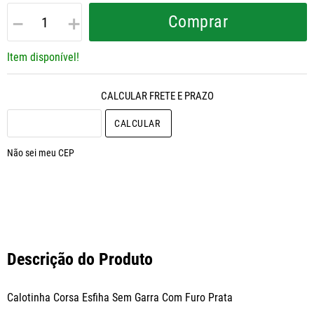
－
＋
Comprar
Item disponível!
CALCULAR O FRETE
Não sei meu CEP
Descrição do Produto
Calotinha Corsa Esfiha Sem Garra Com Furo Prata