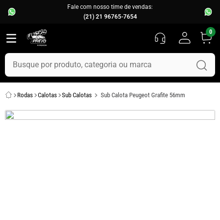
Fale com nosso time de vendas:
(21) 21 96765-7654
0
Busque por produto, categoria ou marca
TERMOS MAIS BUSCADOS
Rodas
Calotas
Sub Calotas
Sub Calota Peugeot Grafite 56mm
1
º
fusca
2
º
capo
3
º
chevette
4
º
kombi
5
º
parachoque
6
º
calha chuva
7
º
opala