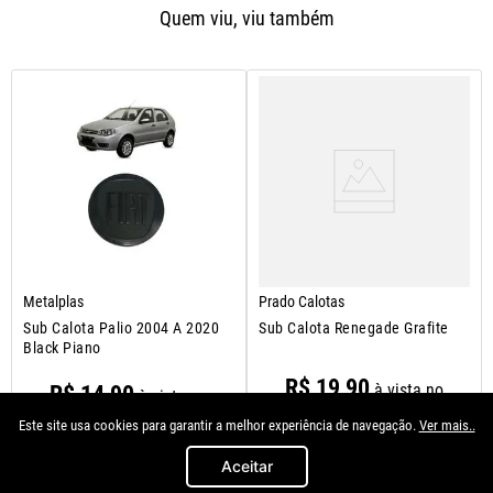
Quem viu, viu também
Metalplas
Prado Calotas
Sub Calota Palio 2004 A 2020
Sub Calota Renegade Grafite
Black Piano
R$
19
,
90
à vista no
R$
14
,
90
à vista no
Pix/Boleto
Pix/Boleto
Este site usa cookies para garantir a melhor experiência de navegação.
Ver mais..
Aceitar