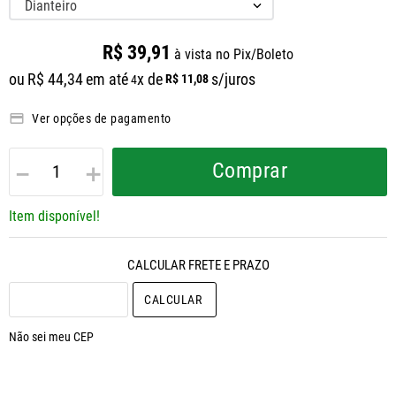
Dianteiro
R$
39
,
91
à vista no Pix/Boleto
ou
R$
44
,
34
em até
x de
s/juros
R$
11
,
08
4
Ver opções de pagamento
－
＋
Comprar
Item disponível!
CALCULAR O FRETE
Não sei meu CEP