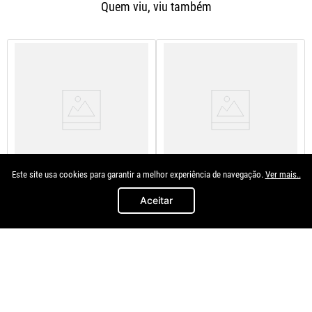
Quem viu, viu também
Este site usa cookies para garantir a melhor experiência de navegação.
Ver mais..
G. Componentes
G. Componentes
Aceitar
Tampa Parachoque Dianteiro
Tampa Reboque Parachoque
C3 2013 A 2018
Dianteiro C3 Glx 2009 A 2012
R$
69
,
90
R$
39
,
91
à vista no
à vista no
Pix/Boleto
Pix/Boleto
Lado Esquerdo - Motorista
Dianteiro