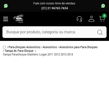
Fale com nosso time de vendas:
(21) 21 96765-7654
0
Busque por produto, categoria ou marca
TERMOS MAIS BUSCADOS
Para-choques Acessórios
Acessórios
Acessórios para Para-Choques
1
º
fusca
Tampa do Para-Choque
Tampa Parachoque Dianteiro Logan 2011 2012 2013 2014
2
º
capo
3
º
kombi
4
º
chevette
5
º
parachoque
6
º
calha chuva
7
º
opala