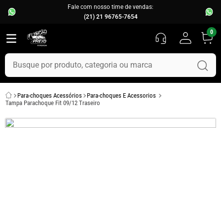
Fale com nosso time de vendas:
(21) 21 96765-7654
0
Busque por produto, categoria ou marca
TERMOS MAIS BUSCADOS
Para-choques Acessórios
Para-choques E Acessorios
1
º
fusca
Tampa Parachoque Fit 09/12 Traseiro
2
º
capo
3
º
chevette
4
º
kombi
5
º
parachoque
6
º
calha chuva
7
º
opala