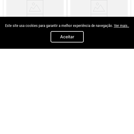
Este site usa cookies para garantir a melhor experiência de navegação.
Ver mais..
Aceitar
Dts
R2a
Parachoque Dianteiro Uno 2014
Parachoque Dianteiro Uno 2010
2015 2016
A 2014 Fiorino 2014 A 2019
R$
729
,
95
R$
179
,
91
à vista no
à vista no
Pix/Boleto
Pix/Boleto
ou
R$
811
,
06
em até
8
x de
ou
R$
199
,
90
em até
8
x de
R$
101
,
38
R$
24
,
98
s/juros
s/juros
Dianteiro
Dianteiro
＋
＋
－
－
COMPRAR
COMPRAR