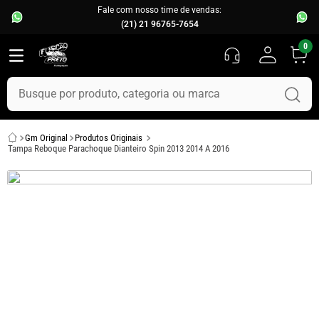
Fale com nosso time de vendas:
(21) 21 96765-7654
0
Busque por produto, categoria ou marca
TERMOS MAIS BUSCADOS
Gm Original
Produtos Originais
1
º
fusca
Tampa Reboque Parachoque Dianteiro Spin 2013 2014 A 2016
2
º
capo
3
º
kombi
4
º
parachoque
5
º
chevette
6
º
opala
7
º
assoalho