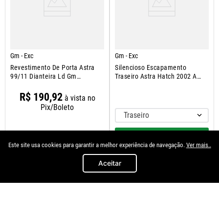
Gm - Exc
Gm - Exc
Revestimento De Porta Astra
Silencioso Escapamento
99/11 Dianteira Ld Gm
Traseiro Astra Hatch 2002 A
93310826
2011
R$
190
,
92
à vista no
Pix/Boleto
Traseiro
INDISPONÍVEL
Este site usa cookies para garantir a melhor experiência de navegação.
Ver mais..
＋
－
Aceitar
COMPRAR