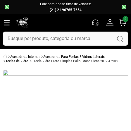
Fale com nosso time de vendas:
(21) 21 96765-7654
0
Busque por produto, categoria ou marca
TERMOS MAIS BUSCADOS
Acessórios Internos
Acessorios Para Portas E Vidros Laterais
1
º
fusca
Teclas de Vidro
Tecla Vidro Preto Simples Palio Grand Siena 2012 A 2019
2
º
capo
3
º
kombi
4
º
chevette
5
º
parachoque
6
º
calha chuva
7
º
opala