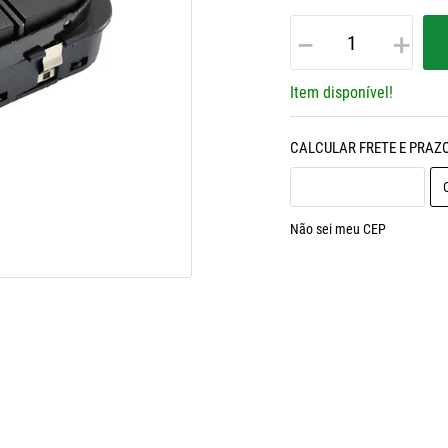
－
＋
Item disponível!
Não sei meu CEP