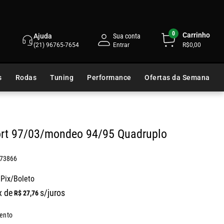
0
Carrinho
Ajuda
Sua conta
(21) 96765-7654
R$0,00
s
Rodas
Tuning
Performance
Ofertas da Semana
ort 97/03/mondeo 94/95 Quadruplo
73866
 Pix/Boleto
x de
s/juros
R$
27
,
76
ento