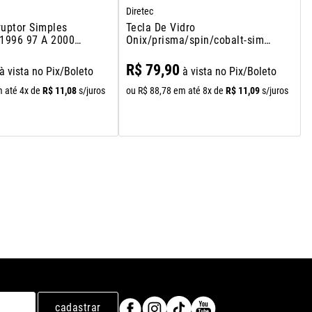
Diretec
ruptor Simples
Tecla De Vidro
 1996 97 A 2000
Onix/prisma/spin/cobalt-simp
Dianteiro
R$
79
,
90
à vista no Pix/Boleto
à vista no Pix/Boleto
R$
11
,
08
R$
11
,
09
 até
4
x de
s/juros
ou
R$
88
,
78
em até
8
x de
s/juros
cadastrar