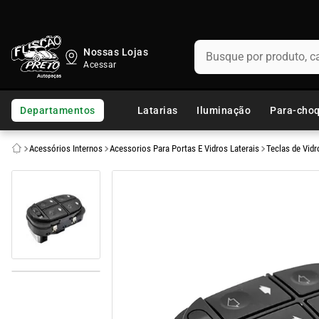
Busque por produto, categ
Nossas Lojas
TERMOS MAIS BUSCADOS
1
º
fusca
Departamentos
Latarias
Iluminação
Para-cho
2
º
capo
Acessórios Internos
Acessorios Para Portas E Vidros Laterais
Teclas de Vidr
3
º
kombi
4
º
chevette
5
º
parachoque
6
º
calha chuva
7
º
opala
8
º
uno
9
º
celta