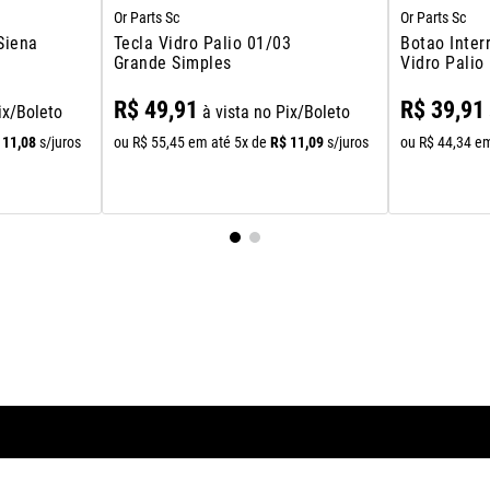
Or Parts Sc
Or Parts Sc
Siena
Tecla Vidro Palio 01/03
Botao Inter
Grande Simples
Vidro Palio
Com Led
R$
49
,
91
R$
39
,
91
ix/Boleto
à vista no Pix/Boleto
11
,
08
R$
11
,
09
s/juros
ou
R$
55
,
45
em até
5
x de
s/juros
ou
R$
44
,
34
em