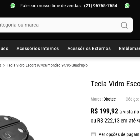
Fale com nosso time de vendas:
(21) 96765-7654
oria ou marca
ques
Acessórios Internos
Acessórios Externos
Emblema
o
Tecla Vidro Escort 97/03/mondeo 94/95 Quadruplo
Tecla Vidro Esc
Marca:
Diretec
R$
199
,
92
à vista no
ou
R$
222
,
13
em até
8
Ver opções de pagam