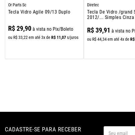
Or Parts Sc
Diretec
Tecla Vidro Agile 09/13 Duplo
Tecla De Vidro /grand 
2012/... Simples Cinza
R$
29
,
90
à vista no Pix/Boleto
R$
39
,
91
à vista no P
R$
11
,
07
ou
R$
33
,
22
em até
3
x de
s/juros
R$
ou
R$
44
,
34
em até
4
x de
CADASTRE-SE PARA RECEBER