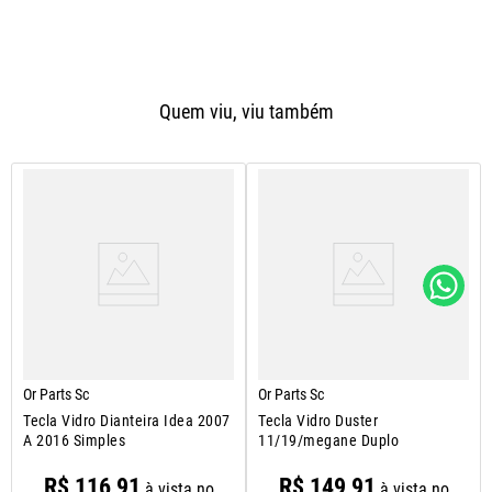
Quem viu, viu também
Or Parts Sc
Or Parts Sc
Tecla Vidro Dianteira Idea 2007
Tecla Vidro Duster
A 2016 Simples
11/19/megane Duplo
R$
116
,
91
R$
149
,
91
à vista no
à vista no