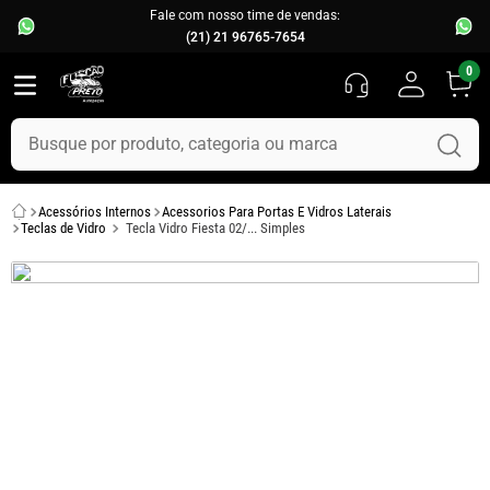
Fale com nosso time de vendas:
(21) 21 96765-7654
0
Busque por produto, categoria ou marca
TERMOS MAIS BUSCADOS
Acessórios Internos
Acessorios Para Portas E Vidros Laterais
1
º
fusca
Teclas de Vidro
Tecla Vidro Fiesta 02/... Simples
2
º
capo
3
º
kombi
4
º
parachoque
5
º
chevette
6
º
opala
7
º
assoalho