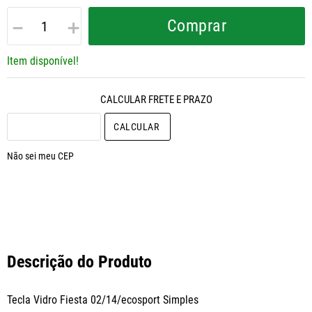
－
＋
Comprar
Item disponível!
CALCULAR O FRETE
Não sei meu CEP
Descrição do Produto
Tecla Vidro Fiesta 02/14/ecosport Simples