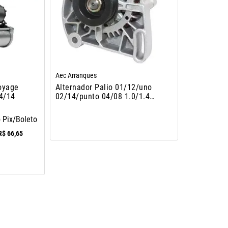
Aec Arranques
oyage
Alternador Palio 01/12/uno
04/14
02/14/punto 04/08 1.0/1.4
Sem Ar 90ah Denso
o Pix/Boleto
R$
66
,
65