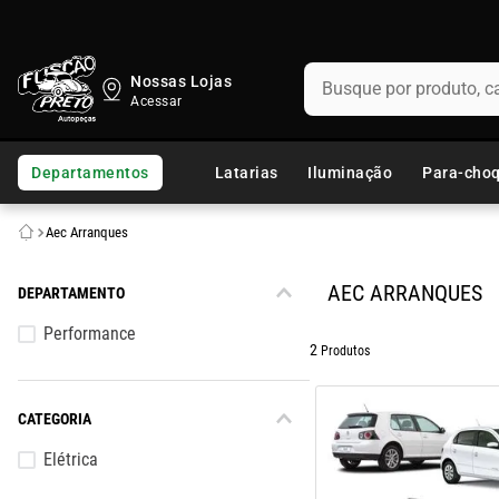
Busque por produto, categ
Nossas Lojas
TERMOS MAIS BUSCADOS
1
º
fusca
Departamentos
Latarias
Iluminação
Para-cho
2
º
capo
Aec Arranques
3
º
kombi
4
º
chevette
AEC ARRANQUES
DEPARTAMENTO
5
º
parachoque
Performance
2
Produtos
6
º
calha chuva
7
º
opala
CATEGORIA
8
º
uno
Elétrica
9
º
celta