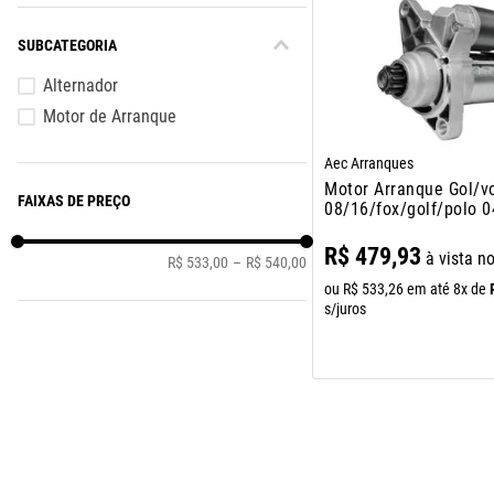
10
º
assoalho
SUBCATEGORIA
Alternador
Motor de Arranque
Aec Arranques
Motor Arranque Gol/v
FAIXAS DE PREÇO
08/16/fox/golf/polo 
R$
479
,
93
à vista n
R$ 533,00
–
R$ 540,00
ou
R$
533
,
26
em até
8
x de
s/juros