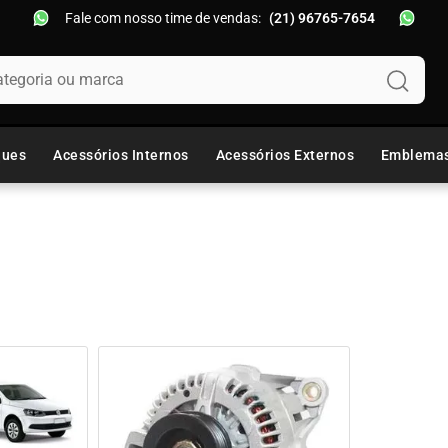
Fale com nosso time de vendas:
(21) 96765-7654
oria ou marca
ques
Acessórios Internos
Acessórios Externos
Emblema