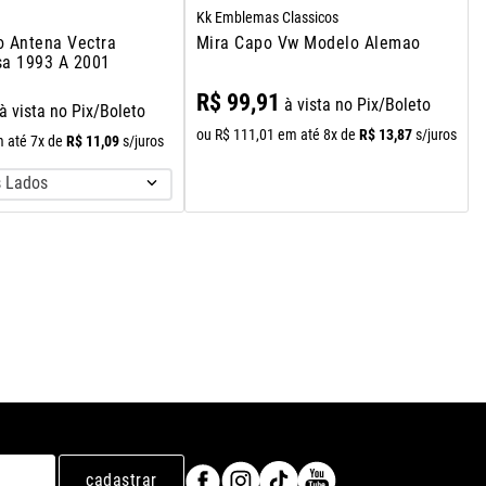
Kk Emblemas Classicos
 Antena Vectra
Mira Capo Vw Modelo Alemao
a 1993 A 2001
R$
99
,
91
à vista no Pix/Boleto
à vista no Pix/Boleto
R$
13
,
87
ou
R$
111
,
01
em até
8
x de
s/juros
R$
11
,
09
 até
7
x de
s/juros
 Lados
cadastrar