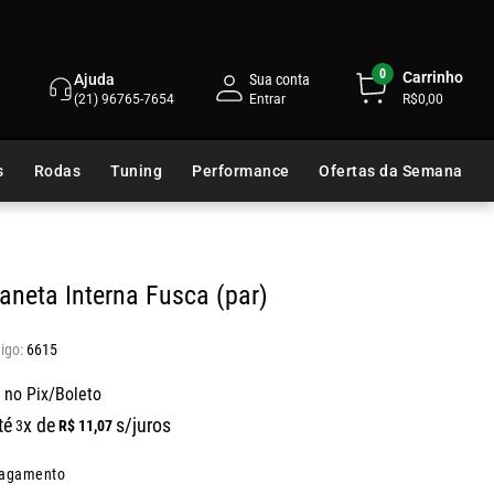
0
Carrinho
Ajuda
Sua conta
(21) 96765-7654
R$0,00
s
Rodas
Tuning
Performance
Ofertas da Semana
neta Interna Fusca (par)
6615
 no Pix/Boleto
té
x de
s/juros
R$
11
,
07
3
pagamento