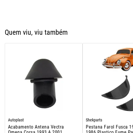
Quem viu, viu também
Autoplast
Shekparts
Acabamento Antena Vectra
Pestana Farol Fusca 1
Omega Corsa 1993 A 2001
1986 Plastico Fume Pa