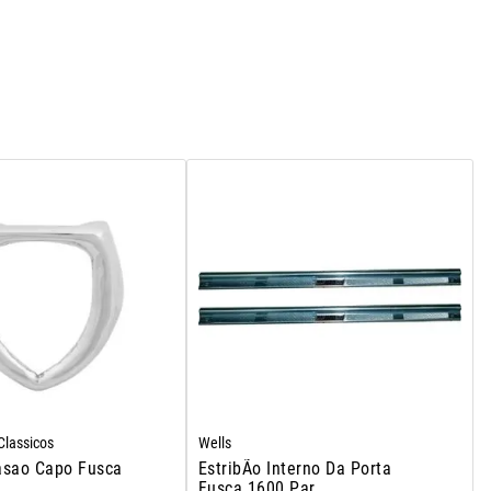
lassicos
Wells
asao Capo Fusca
EstribÃo Interno Da Porta
Fusca 1600 Par