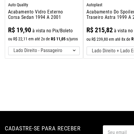
Auto Quality
Autoplast
Acabamento Vidro Externo
Acabamento Do Spoiler
Corsa Sedan 1994 A 2001
Traseiro Astra 1999 A
R$
19
,
90
R$
215
,
82
à vista no Pix/Boleto
à vista no
R$
11
,
05
ou
R$
22
,
11
em até
2
x de
s/juros
R
ou
R$
239
,
80
em até
8
x de
Lado Direito - Passageiro
Lado Direito + Lado 
CADASTRE-SE PARA RECEBER