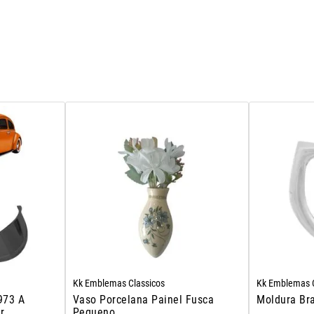
Kk Emblemas Classicos
Kk Emblemas C
973 A
Vaso Porcelana Painel Fusca
Moldura Br
r
Pequeno