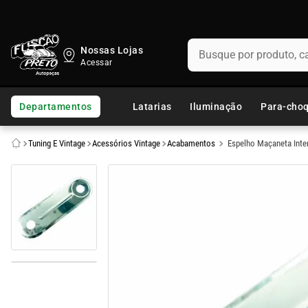
Busque por produto, categ
Nossas Lojas
TERMOS MAIS BUSCADOS
1
º
fusca
Departamentos
Latarias
Iluminação
Para-cho
2
º
capo
Tuning E Vintage
Acessórios Vintage
Acabamentos
Espelho Maçaneta Inter
3
º
kombi
4
º
parachoque
5
º
chevette
6
º
opala
7
º
assoalho
8
º
uno
9
º
calha chuva