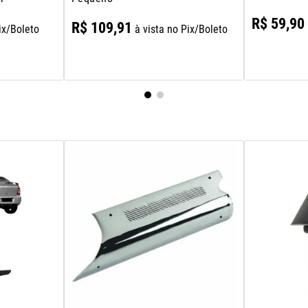
R$
59
,
90
R$
109
,
91
ix/Boleto
à vista no Pix/Boleto