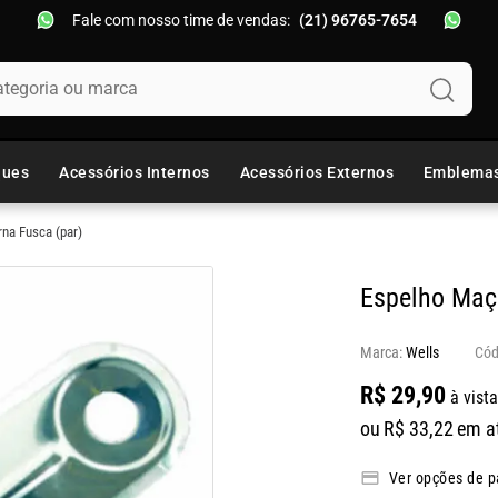
Fale com nosso time de vendas:
(21) 96765-7654
oria ou marca
ques
Acessórios Internos
Acessórios Externos
Emblema
na Fusca (par)
Espelho Maça
Marca:
Wells
R$
29
,
90
à vista
ou
R$
33
,
22
em a
Ver opções de 