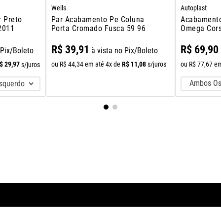
Wells
Autoplast
Par Acabamento Pe Coluna
Acabamento
 Preto
Porta Cromado Fusca 59 96
Omega Cors
 2011
R$
39
,
91
R$
69
,
90
à vista no Pix/Boleto
 Pix/Boleto
R$
11
,
08
ou
R$
44
,
34
em até
4
x de
s/juros
ou
R$
77
,
67
em
$
29
,
97
s/juros
Ambos Os
Esquerdo