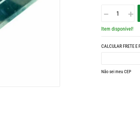
－
＋
Item disponível!
Não sei meu CEP