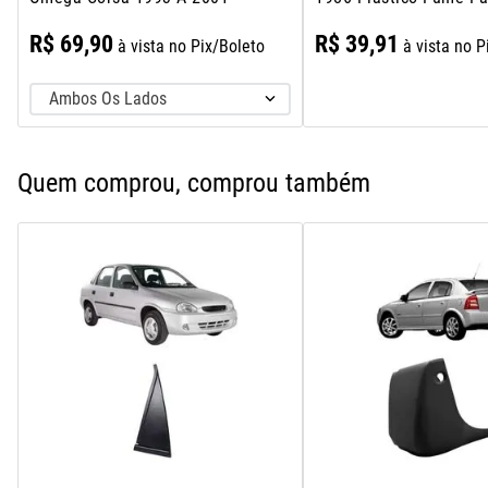
R$
69
,
90
R$
39
,
91
à vista no Pix/Boleto
à vista no P
Ambos Os Lados
Quem comprou, comprou também