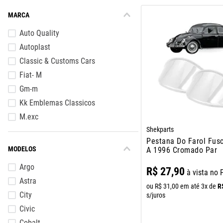
MARCA
Auto Quality
Autoplast
Classic & Customs Cars
Fiat- M
Gm-m
Kk Emblemas Classicos
M.exc
Shekparts
P.exc
Pestana Do Farol Fus
Php
MODELOS
A 1996 Cromado Par
Shekparts
Argo
R$
27
,
90
à vista no 
Astra
R
ou
R$
31
,
00
em até
3
x de
City
s/juros
Civic
Cobalt