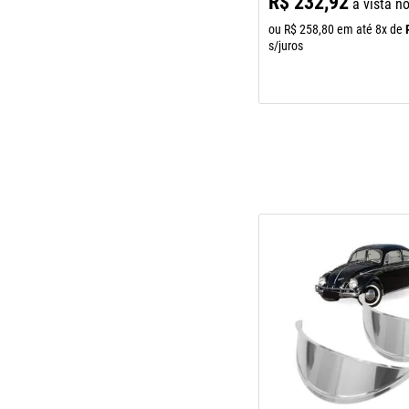
R$
232
,
92
à vista n
ou
R$
258
,
80
em até
8
x de
s/juros