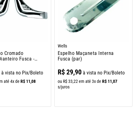
Wells
o Cromado
Espelho Maçaneta Interna
ianteiro Fusca -
Fusca (par)
)
1
R$
29
,
90
à vista no Pix/Boleto
à vista no Pix/Boleto
R$
11
,
08
R$
11
,
07
m até
4
x de
ou
R$
33
,
22
em até
3
x de
s/juros