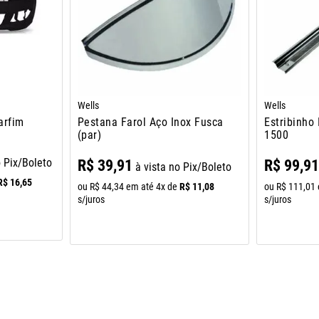
Wells
Wells
arfim
Pestana Farol Aço Inox Fusca
Estribinho
(par)
1500
o Pix/Boleto
R$
39
,
91
R$
99
,
9
à vista no Pix/Boleto
R$
16
,
65
R$
11
,
08
ou
R$
44
,
34
em até
4
x de
ou
R$
111
,
01
s/juros
s/juros