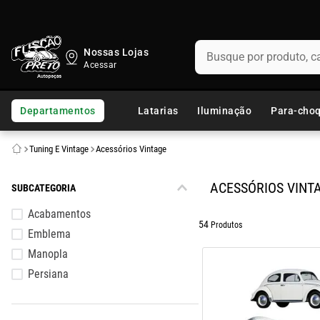
Busque por produto, categ
Nossas Lojas
TERMOS MAIS BUSCADOS
1
º
fusca
Departamentos
Latarias
Iluminação
Para-cho
2
º
capo
Tuning E Vintage
Acessórios Vintage
3
º
chevette
4
º
kombi
ACESSÓRIOS VINT
SUBCATEGORIA
5
º
parachoque
Acabamentos
54
Produtos
Emblema
6
º
calha chuva
Manopla
7
º
opala
Persiana
8
º
uno
9
º
celta