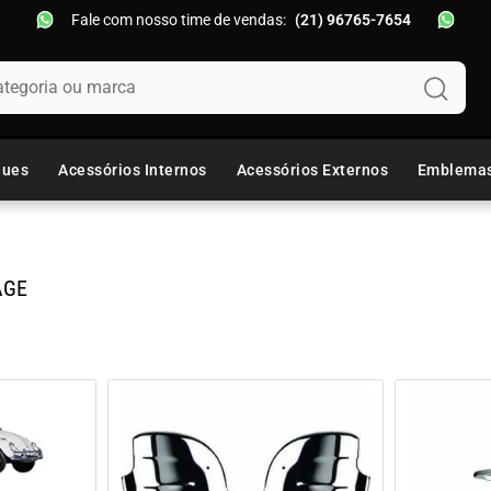
Fale com nosso time de vendas:
(21) 96765-7654
oria ou marca
ques
Acessórios Internos
Acessórios Externos
Emblema
AGE