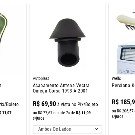
Autoplast
Wells
a
Acabamento Antena Vectra
Persiana 
Omega Corsa 1993 A 2001
R$
185
,
R$
69
,
90
Pix/Boleto
à vista no Pix/Boleto
ou
R$
206
,
57
$
11
,
07
R$
11
,
09
ou
R$
77
,
67
em até
7
x de
s/juros
s/juros
Ambos Os Lados