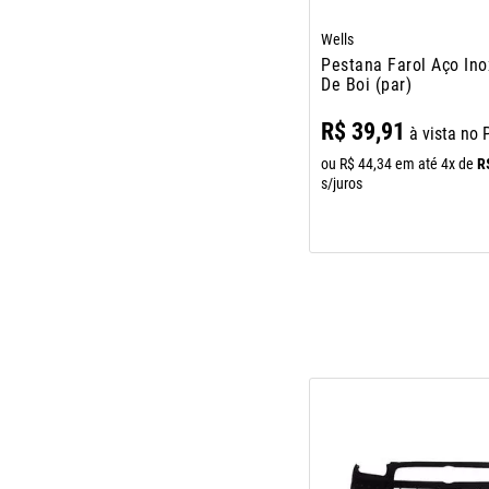
Wells
Pestana Farol Aço Ino
De Boi (par)
R$
39
,
91
à vista no 
R
ou
R$
44
,
34
em até
4
x de
s/juros