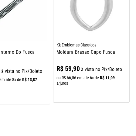
Kk Emblemas Classicos
 Interno Do Fusca
Moldura Brasao Capo Fusca
R$
59
,
90
à vista no Pix/Boleto
1
à vista no Pix/Boleto
R$
11
,
09
ou
R$
66
,
56
em até
6
x de
R$
13
,
87
em até
8
x de
s/juros