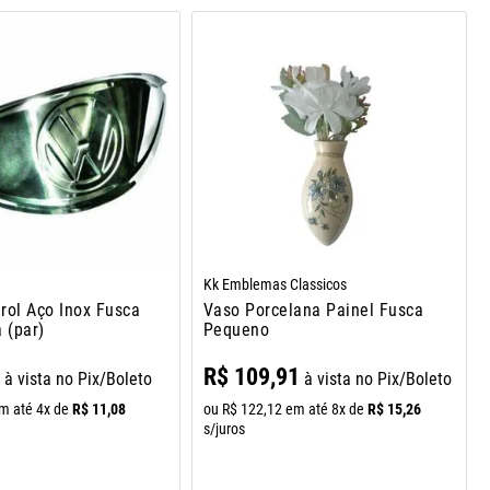
Kk Emblemas Classicos
rol Aço Inox Fusca
Vaso Porcelana Painel Fusca
 (par)
Pequeno
1
R$
109
,
91
à vista no Pix/Boleto
à vista no Pix/Boleto
R$
11
,
08
R$
15
,
26
m até
4
x de
ou
R$
122
,
12
em até
8
x de
s/juros