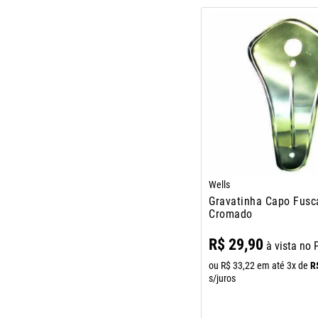
Wells
Gravatinha Capo Fusc
Cromado
R$
29
,
90
à vista no 
R
ou
R$
33
,
22
em até
3
x de
s/juros