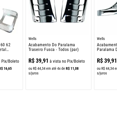
Wells
Wells
960 62
Acabamento Do Paralama
Acabament
etal
Traseiro Fusca - Todos (par)
Paralama D
Todos (par
R$
39
,
91
R$
39
,
9
o Pix/Boleto
à vista no Pix/Boleto
R$
16
,
65
R$
11
,
08
ou
R$
44
,
34
em até
4
x de
ou
R$
44
,
34
e
s/juros
s/juros