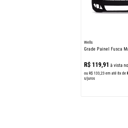
Wells
Grade Painel Fusca M
R$
119
,
91
à vista n
ou
R$
133
,
23
em até
8
x de
s/juros