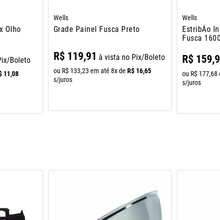
Wells
Wells
x Olho
Grade Painel Fusca Preto
EstribÃo I
Fusca 1600
R$
119
,
91
à vista no Pix/Boleto
R$
159
,
Pix/Boleto
R$
16
,
65
ou
R$
133
,
23
em até
8
x de
$
11
,
08
ou
R$
177
,
68
s/juros
s/juros