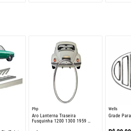
Php
Wells
e
Aro Lanterna Traseira
Grade Par
Fusquinha 1200 1300 1959 A
1975