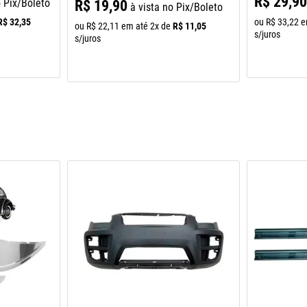
R$
29
,
9
o Pix/Boleto
R$
19
,
90
à vista no Pix/Boleto
R$
32
,
35
ou
R$
33
,
22
e
R$
11
,
05
ou
R$
22
,
11
em até
2
x de
s/juros
s/juros