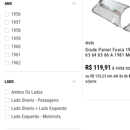
ANO
10
º
assoalho
1956
1957
1958
1959
Wells
1960
Grade Painel Fusca 1
1961
63 64 65 66 A 1981 M
Cromado
1962
R$
119
,
91
à vista n
1963
ou
R$
133
,
23
em até
8
x de
1964
s/juros
LADO
1965
Ambos Os Lados
Lado Direito - Passageiro
Lado Direito + Lado Esquerdo
Lado Esquerdo - Motorista