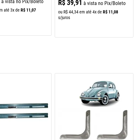
0
à vista no Pix/Boleto
R$
39
,
91
à vista no Pix/Boleto
R$
11
,
07
m até
3
x de
R$
11
,
08
ou
R$
44
,
34
em até
4
x de
s/juros