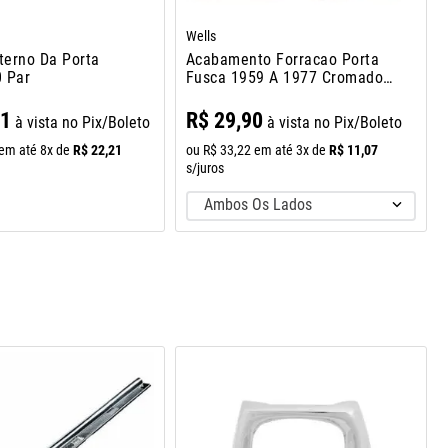
Wells
nterno Da Porta
Acabamento Forracao Porta
 Par
Fusca 1959 A 1977 Cromado
Par
91
R$
29
,
90
à vista no Pix/Boleto
à vista no Pix/Boleto
R$
22
,
21
R$
11
,
07
em até
8
x de
ou
R$
33
,
22
em até
3
x de
s/juros
Ambos Os Lados