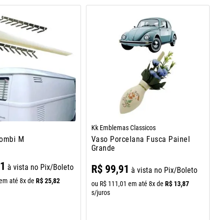
Kk Emblemas Classicos
Kombi M
Vaso Porcelana Fusca Painel
Grande
91
à vista no Pix/Boleto
R$
99
,
91
à vista no Pix/Boleto
R$
25
,
82
em até
8
x de
R$
13
,
87
ou
R$
111
,
01
em até
8
x de
s/juros