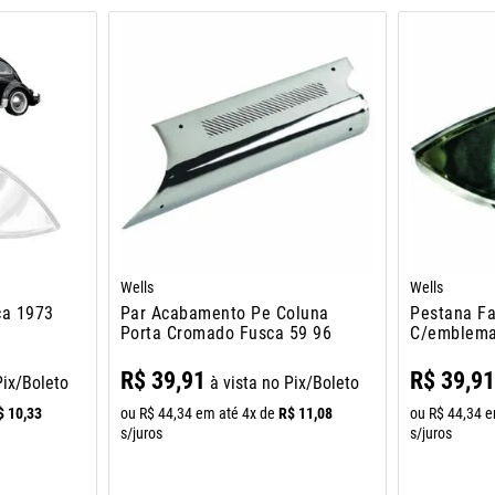
Wells
Wells
ca 1973
Par Acabamento Pe Coluna
Pestana Fa
Porta Cromado Fusca 59 96
C/emblema
R$
39
,
91
R$
39
,
9
Pix/Boleto
à vista no Pix/Boleto
$
10
,
33
R$
11
,
08
ou
R$
44
,
34
em até
4
x de
ou
R$
44
,
34
e
s/juros
s/juros