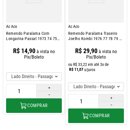
Ac Aco
Ac Aco
Remendo Paralama Com
Remendo Paralama Traseiro
Longarina Passat 1973 74 75
Joelho Kombi 1976 77 78 79 A
76 A 1989
2014
R$
14
,
90
R$
29
,
90
à vista no
à vista no
Pix/Boleto
Pix/Boleto
ou
R$
33
,
22
em até
3
x de
R$
11
,
07
s/juros
Lado Direito - Passageiro
Lado Direito - Passageiro
＋
－
＋
COMPRAR
－
COMPRAR