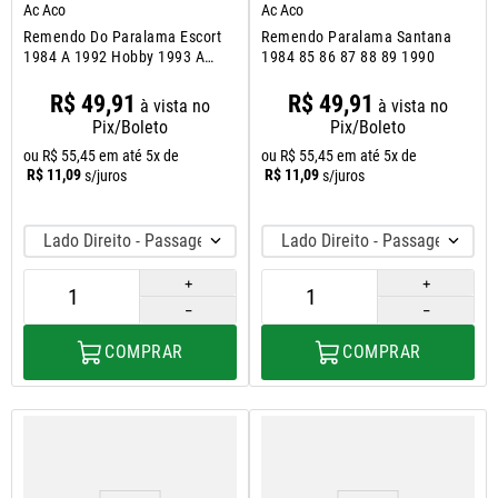
Ac Aco
Ac Aco
Remendo Do Paralama Escort
Remendo Paralama Santana
1984 A 1992 Hobby 1993 A
1984 85 86 87 88 89 1990
1996
R$
49
,
91
R$
49
,
91
à vista no
à vista no
Pix/Boleto
Pix/Boleto
ou
R$
55
,
45
em até
5
x de
ou
R$
55
,
45
em até
5
x de
R$
11
,
09
R$
11
,
09
s/juros
s/juros
Lado Direito - Passageiro
Lado Direito - Passageiro
＋
＋
－
－
COMPRAR
COMPRAR