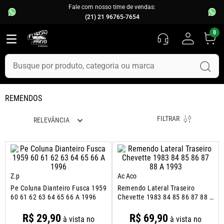
Fale com nosso time de vendas:
(21) 21 96765-7654
0
Busque por produto, categoria ou marca
TERMOS MAIS BUSCADOS
REMENDOS
1
º
fusca
FILTRAR
RELEVÂNCIA
2
º
capo
3
º
kombi
4
º
parachoque
5
º
chevette
Z.p
Ac Aco
Pe Coluna Dianteiro Fusca 1959
Remendo Lateral Traseiro
6
º
opala
60 61 62 63 64 65 66 A 1996
Chevette 1983 84 85 86 87 88 A
1993
7
º
assoalho
R$
29
,
90
R$
69
,
90
à vista no
à vista no