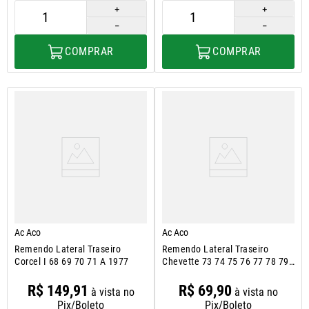
＋
＋
－
－
COMPRAR
COMPRAR
Ac Aco
Ac Aco
Remendo Lateral Traseiro
Remendo Lateral Traseiro
Corcel I 68 69 70 71 A 1977
Chevette 73 74 75 76 77 78 79
A 82
R$
149
,
91
R$
69
,
90
à vista no
à vista no
Pix/Boleto
Pix/Boleto