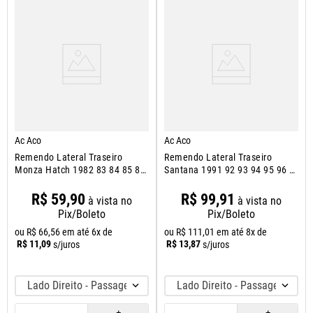
Ac Aco
Ac Aco
Remendo Lateral Traseiro
Remendo Lateral Traseiro
Monza Hatch 1982 83 84 85 86
Santana 1991 92 93 94 95 96 A
A 1990
2006
R$
59
,
90
R$
99
,
91
à vista no
à vista no
Pix/Boleto
Pix/Boleto
ou
R$
66
,
56
em até
6
x de
ou
R$
111
,
01
em até
8
x de
R$
11
,
09
R$
13
,
87
s/juros
s/juros
Lado Direito - Passageiro
Lado Direito - Passageiro
＋
＋