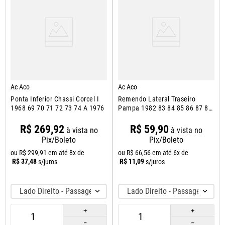
Ac Aco
Ac Aco
Ponta Inferior Chassi Corcel I
Remendo Lateral Traseiro
1968 69 70 71 72 73 74 A 1976
Pampa 1982 83 84 85 86 87 88
A 1997
R$
269
,
92
R$
59
,
90
à vista no
à vista no
Pix/Boleto
Pix/Boleto
ou
R$
299
,
91
em até
8
x de
ou
R$
66
,
56
em até
6
x de
R$
37
,
48
R$
11
,
09
s/juros
s/juros
Lado Direito - Passageiro
Lado Direito - Passageiro
＋
＋
－
－