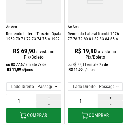
Ac Aco
Ac Aco
Remendo Lateral Traseiro Opala
Remendo Lateral Kombi 1976
1969 70 71 72 73 74 75 A 1992
77 78 79 80 81 82 83 84 85 A
1997
R$
69
,
90
R$
19
,
90
à vista no
à vista no
Pix/Boleto
Pix/Boleto
ou
R$
77
,
67
em até
7
x de
ou
R$
22
,
11
em até
2
x de
R$
11
,
09
R$
11
,
05
s/juros
s/juros
Lado Direito - Passageiro
Lado Direito - Passageiro
＋
＋
－
－
COMPRAR
COMPRAR