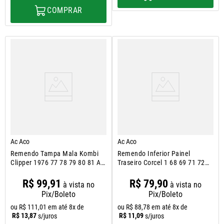
COMPRAR
Ac Aco
Ac Aco
Remendo Tampa Mala Kombi
Remendo Inferior Painel
Clipper 1976 77 78 79 80 81 A
Traseiro Corcel 1 68 69 71 72
1997
73 77
R$
99
,
91
R$
79
,
90
à vista no
à vista no
Pix/Boleto
Pix/Boleto
ou
R$
111
,
01
em até
8
x de
ou
R$
88
,
78
em até
8
x de
R$
13
,
87
R$
11
,
09
s/juros
s/juros