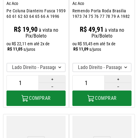
Ac Aco
Ac Aco
Pe Coluna Dianteiro Fusca 1959
Remendo Porta Roda Brasilia
60 61 62 63 64 65 66 A 1996
1973 74 75 76 77 78 79 A 1982
R$
19
,
90
R$
49
,
91
à vista no
à vista no
Pix/Boleto
Pix/Boleto
ou
R$
22
,
11
em até
2
x de
ou
R$
55
,
45
em até
5
x de
R$
11
,
05
R$
11
,
09
s/juros
s/juros
Lado Direito - Passageiro
Lado Direito - Passageiro
＋
＋
－
－
COMPRAR
COMPRAR