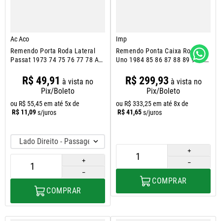
Ac Aco
Imp
Remendo Porta Roda Lateral
Remendo Ponta Caixa Roda
Passat 1973 74 75 76 77 78 A
Uno 1984 85 86 87 88 89 90 A
1989
2003
R$
49
,
91
R$
299
,
93
à vista no
à vista no
Pix/Boleto
Pix/Boleto
ou
R$
55
,
45
em até
5
x de
ou
R$
333
,
25
em até
8
x de
R$
11
,
09
R$
41
,
65
s/juros
s/juros
Lado Direito - Passageiro
＋
＋
－
－
COMPRAR
COMPRAR