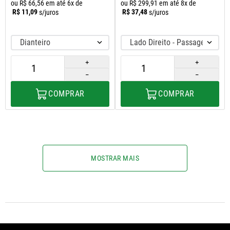
ou
R$
66
,
56
em até
6
x de
ou
R$
299
,
91
em até
8
x de
R$
11
,
09
R$
37
,
48
s/juros
s/juros
Dianteiro
Lado Direito - Passageiro
＋
＋
－
－
COMPRAR
COMPRAR
MOSTRAR MAIS