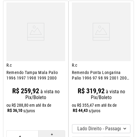
R.c
R.c
Remendo Tampa Mala Palio
Remendo Ponta Longarina
1996 1997 1998 1999 2000
Palio 1996 97 98 99 2001 2002
2003
R$
259
,
92
R$
319
,
92
à vista no
à vista no
Pix/Boleto
Pix/Boleto
ou
R$
288
,
80
em até
8
x de
ou
R$
355
,
47
em até
8
x de
R$
36
,
10
R$
44
,
43
s/juros
s/juros
Lado Direito - Passageiro
＋