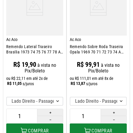
Ac Aco
Ac Aco
Remendo Lateral Traseiro
Remendo Sobre Roda Traseira
Brasilia 1973 74 75 76 77 78 A
Opala 1969 70 71 72 73 74 A
1982
1992
R$
19
,
90
R$
99
,
91
à vista no
à vista no
Pix/Boleto
Pix/Boleto
ou
R$
22
,
11
em até
2
x de
ou
R$
111
,
01
em até
8
x de
R$
11
,
05
R$
13
,
87
s/juros
s/juros
Lado Direito - Passageiro
Lado Direito - Passageiro
＋
＋
－
－
COMPRAR
COMPRAR