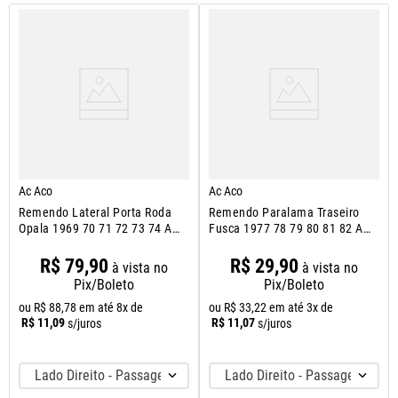
Ac Aco
Ac Aco
Remendo Lateral Porta Roda
Remendo Paralama Traseiro
Opala 1969 70 71 72 73 74 A
Fusca 1977 78 79 80 81 82 A
1992
1996
R$
79
,
90
R$
29
,
90
à vista no
à vista no
Pix/Boleto
Pix/Boleto
ou
R$
88
,
78
em até
8
x de
ou
R$
33
,
22
em até
3
x de
R$
11
,
09
R$
11
,
07
s/juros
s/juros
Lado Direito - Passageiro
Lado Direito - Passageiro