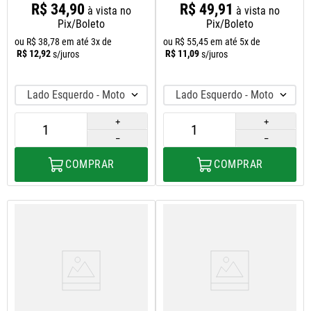
R$
34
,
90
R$
49
,
91
à vista no
à vista no
Pix/Boleto
Pix/Boleto
ou
R$
38
,
78
em até
3
x de
ou
R$
55
,
45
em até
5
x de
R$
12
,
92
R$
11
,
09
s/juros
s/juros
Lado Esquerdo - Motorista
Lado Esquerdo - Motorista
＋
＋
－
－
COMPRAR
COMPRAR