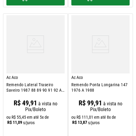
Ac Aco
Ac Aco
Remendo Lateral Traseiro
Remendo Ponta Longarina 147
Saveiro 1987 88 89 90 91 92 A
1976 A 1988
1997
R$
49
,
91
R$
99
,
91
à vista no
à vista no
Pix/Boleto
Pix/Boleto
ou
R$
55
,
45
em até
5
x de
ou
R$
111
,
01
em até
8
x de
R$
11
,
09
R$
13
,
87
s/juros
s/juros