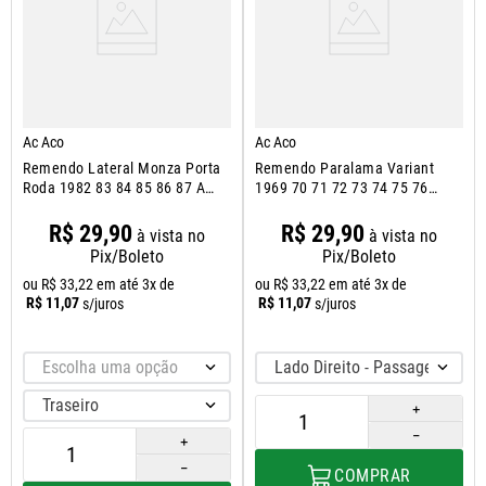
Ac Aco
Ac Aco
Remendo Lateral Monza Porta
Remendo Paralama Variant
Roda 1982 83 84 85 86 87 A
1969 70 71 72 73 74 75 76
1996
1977
R$
29
,
90
R$
29
,
90
à vista no
à vista no
Pix/Boleto
Pix/Boleto
ou
R$
33
,
22
em até
3
x de
ou
R$
33
,
22
em até
3
x de
R$
11
,
07
R$
11
,
07
s/juros
s/juros
Escolha uma opção
Lado Direito - Passageiro
Traseiro
＋
－
＋
－
COMPRAR