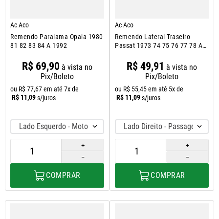
Ac Aco
Ac Aco
Remendo Paralama Opala 1980
Remendo Lateral Traseiro
81 82 83 84 A 1992
Passat 1973 74 75 76 77 78 A
1989
R$
69
,
90
R$
49
,
91
à vista no
à vista no
Pix/Boleto
Pix/Boleto
ou
R$
77
,
67
em até
7
x de
ou
R$
55
,
45
em até
5
x de
R$
11
,
09
R$
11
,
09
s/juros
s/juros
Lado Esquerdo - Motorista
Lado Direito - Passageiro
＋
＋
－
－
COMPRAR
COMPRAR