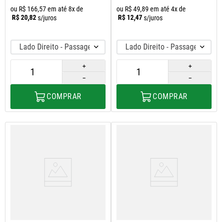
ou
R$
166
,
57
em até
8
x de
ou
R$
49
,
89
em até
4
x de
R$
20
,
82
R$
12
,
47
s/juros
s/juros
Lado Direito - Passageiro
Lado Direito - Passageiro
＋
＋
－
－
COMPRAR
COMPRAR