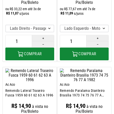
8
º
uno
Pix/Boleto
Pix/Boleto
ou
R$
33
,
22
em até
3
x de
ou
R$
77
,
67
em até
7
x de
9
º
paralama
R$
11
,
07
R$
11
,
09
s/juros
s/juros
10
º
calha chuva
Lado Direito - Passageiro
Lado Esquerdo - Motorista
＋
＋
－
－
COMPRAR
COMPRAR
Ac Aco
Ac Aco
Remendo Lateral Traseiro
Remendo Paralama Dianteiro
Fusca 1959 60 61 62 63 A 1996
Brasilia 1973 74 75 76 77 A
1982
R$
14
,
90
R$
14
,
90
à vista no
à vista no
Pix/Boleto
Pix/Boleto