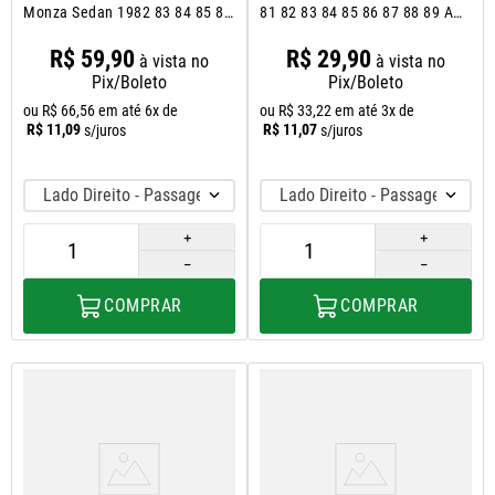
Monza Sedan 1982 83 84 85 86
81 82 83 84 85 86 87 88 89 A
A 1990
1994
R$
59
,
90
R$
29
,
90
à vista no
à vista no
Pix/Boleto
Pix/Boleto
ou
R$
66
,
56
em até
6
x de
ou
R$
33
,
22
em até
3
x de
R$
11
,
09
R$
11
,
07
s/juros
s/juros
Lado Direito - Passageiro
Lado Direito - Passageiro
＋
＋
－
－
COMPRAR
COMPRAR