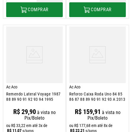
COMPRAR
COMPRAR
Ac Aco
Ac Aco
Remendo Lateral Voyage 1987
Reforco Caixa Roda Uno 84 85
88 89 90 91 92 93 94 1995
86 87 88 89 90 91 92 93 A 2013
R$
29
,
90
R$
159
,
91
à vista no
à vista no
Pix/Boleto
Pix/Boleto
ou
R$
33
,
22
em até
3
x de
ou
R$
177
,
68
em até
8
x de
R$
11
,
07
R$
22
,
21
s/juros
s/juros