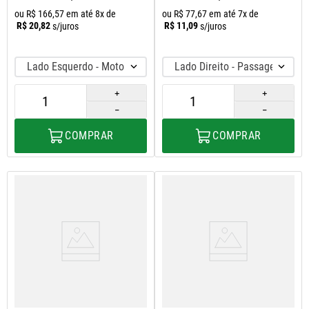
ou
R$
166
,
57
em até
8
x de
ou
R$
77
,
67
em até
7
x de
R$
20
,
82
R$
11
,
09
s/juros
s/juros
Lado Esquerdo - Motorista
Lado Direito - Passageiro
＋
＋
－
－
COMPRAR
COMPRAR