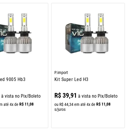
P.import
Led 9005 Hb3
Kit Super Led H3
1
R$
39
,
91
à vista no Pix/Boleto
à vista no Pix/Boleto
R$
11
,
08
R$
11
,
08
m até
4
x de
ou
R$
44
,
34
em até
4
x de
s/juros