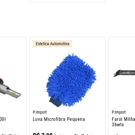
Estetica Automotiva
P.import
P.import
00l
Luva Microfibra Pequena
Farol Milh
36wts