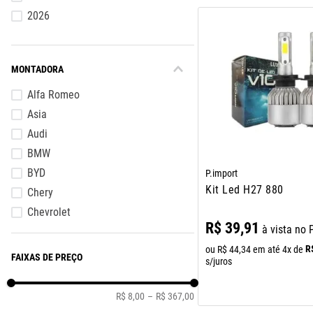
2026
MONTADORA
Alfa Romeo
Asia
Audi
BMW
BYD
P.import
Kit Led H27 880
Chery
Chevrolet
R$
39
,
91
à vista no 
Citroen
R
ou
R$
44
,
34
em até
4
x de
Dodge
FAIXAS DE PREÇO
s/juros
Effa
R$ 8,00
–
R$ 367,00