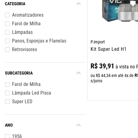
CATEGORIA
10
º
assoalho
Aromatizadores
Farol de Milha
Lâmpadas
Panos, Esponjas e Flanelas
P.import
Kit Super Led H1
Retrovisores
R$
39
,
91
à vista no 
SUBCATEGORIA
R
ou
R$
44
,
34
em até
4
x de
s/juros
Farol de Milha
Lâmpada Led Pisca
Super LED
ANO
1956