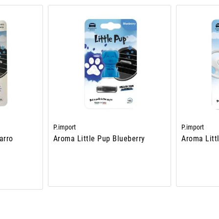
P.import
P.import
arro
Aroma Little Pup Blueberry
Aroma Litt