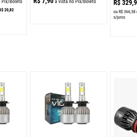
R$
7
,
90
o Pix/Boleto
à vista no Pix/Boleto
R$
329
,
R$
20
,
82
ou
R$
366
,
58
s/juros