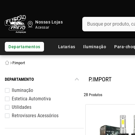
Busque por produto, categ
Nossas Lojas
TERMOS MAIS BUSCADOS
1
º
fusca
Departamentos
Latarias
Iluminação
Para-cho
2
º
capo
P.import
3
º
kombi
4
º
chevette
P.IMPORT
DEPARTAMENTO
5
º
parachoque
Iluminação
28
Produtos
Estetica Automotiva
6
º
calha chuva
Utilidades
7
º
opala
Retrovisores Acessórios
8
º
uno
9
º
celta