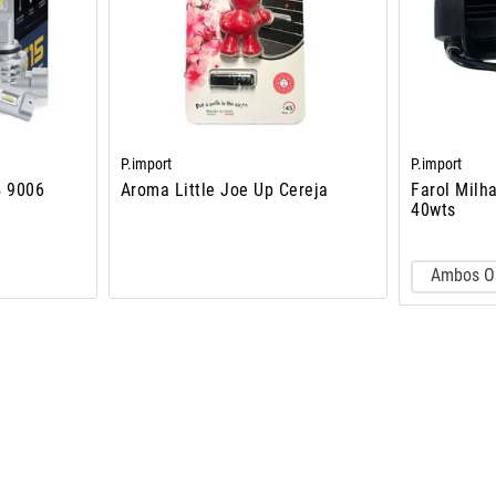
P.import
P.import
4 9006
Aroma Little Joe Up Cereja
Farol Milh
40wts
Ambos O