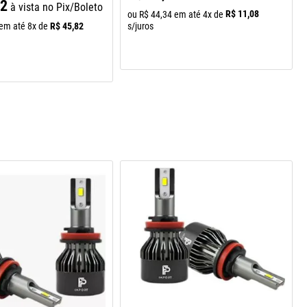
92
à vista no Pix/Boleto
R$
11
,
08
ou
R$
44
,
34
em até
4
x de
R$
45
,
82
em até
8
x de
s/juros