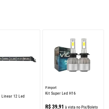
P.import
Kit Super Led H16
a Linear 12 Led
R$
39
,
91
à vista no Pix/Boleto