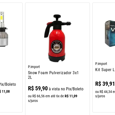
P.import
P.import
Kit Super 
Snow Foam Pulverizador 3x1
2L
R$
39
,
9
Pix/Boleto
R$
59
,
90
à vista no Pix/Boleto
$
11
,
08
ou
R$
44
,
34
e
R$
11
,
09
ou
R$
66
,
56
em até
6
x de
s/juros
s/juros