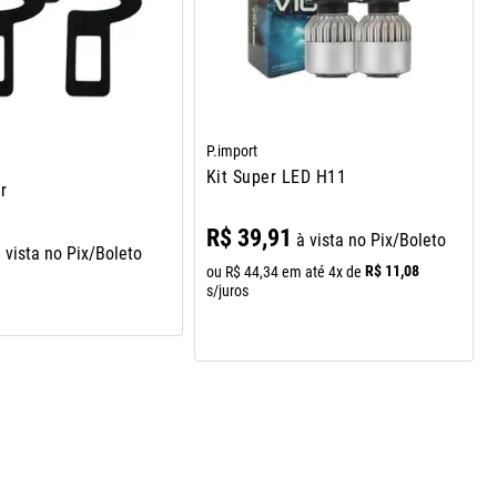
P.import
Kit Super LED H11
r
R$
39
,
91
à vista no Pix/Boleto
 vista no Pix/Boleto
R$
11
,
08
ou
R$
44
,
34
em até
4
x de
s/juros