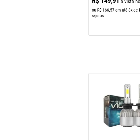
R$
149
,
91
à vista n
ou
R$
166
,
57
em até
8
x de
s/juros