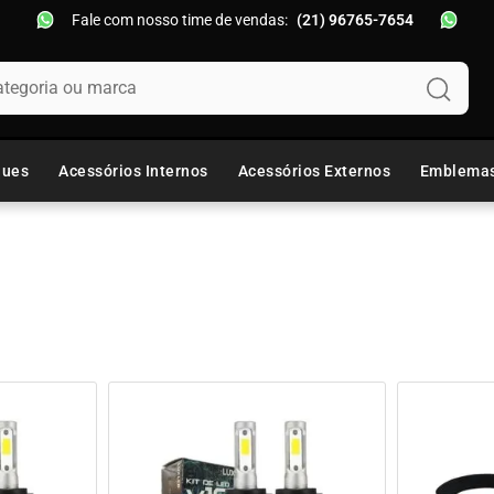
Fale com nosso time de vendas:
(21) 96765-7654
oria ou marca
ques
Acessórios Internos
Acessórios Externos
Emblema