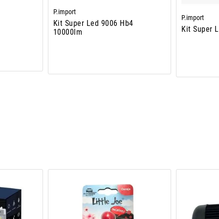
P.import
P.import
Kit Super Led 9006 Hb4
Kit Super 
10000lm