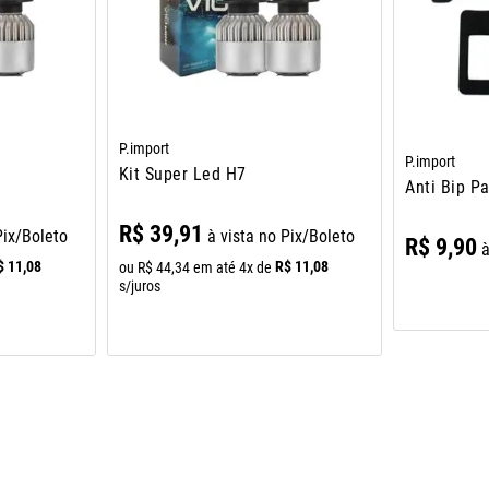
P.import
P.import
Kit Super Led H7
Anti Bip Pa
R$
39
,
91
Pix/Boleto
à vista no Pix/Boleto
R$
9
,
90
à
$
11
,
08
R$
11
,
08
ou
R$
44
,
34
em até
4
x de
s/juros