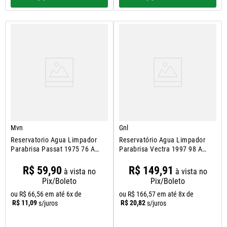
Mvn
Gnl
Reservatorio Agua Limpador
Reservatório Agua Limpador
Parabrisa Passat 1975 76 A
Parabrisa Vectra 1997 98 A
1982
2005
R$
59
,
90
R$
149
,
91
à vista no
à vista no
Pix/Boleto
Pix/Boleto
ou
R$
66
,
56
em até
6
x de
ou
R$
166
,
57
em até
8
x de
R$
11
,
09
R$
20
,
82
s/juros
s/juros