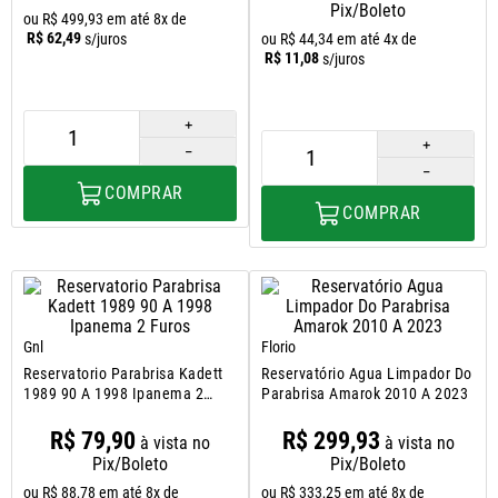
8
º
uno
Pix/Boleto
ou
R$
499
,
93
em até
8
x de
R$
62
,
49
s/juros
ou
R$
44
,
34
em até
4
x de
9
º
calha chuva
R$
11
,
08
s/juros
10
º
paralama
＋
＋
－
－
COMPRAR
COMPRAR
Gnl
Florio
Reservatorio Parabrisa Kadett
Reservatório Agua Limpador Do
1989 90 A 1998 Ipanema 2
Parabrisa Amarok 2010 A 2023
Furos
R$
79
,
90
R$
299
,
93
à vista no
à vista no
Pix/Boleto
Pix/Boleto
ou
R$
88
,
78
em até
8
x de
ou
R$
333
,
25
em até
8
x de