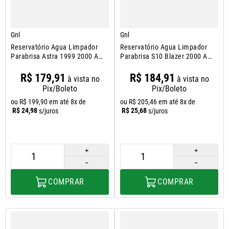
Gnl
Gnl
Reservatório Agua Limpador
Reservatório Agua Limpador
Parabrisa Astra 1999 2000 A
Parabrisa S10 Blazer 2000 A
2011
2012
R$
179
,
91
R$
184
,
91
à vista no
à vista no
Pix/Boleto
Pix/Boleto
ou
R$
199
,
90
em até
8
x de
ou
R$
205
,
46
em até
8
x de
R$
24
,
98
R$
25
,
68
s/juros
s/juros
＋
＋
－
－
COMPRAR
COMPRAR