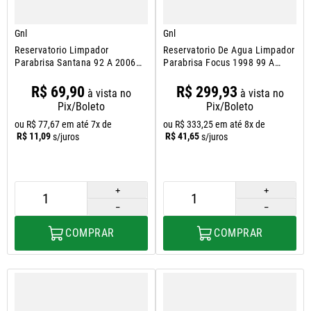
Gnl
Gnl
Reservatorio Limpador
Reservatorio De Agua Limpador
Parabrisa Santana 92 A 2006
Parabrisa Focus 1998 99 A
Royale Versailles 1991 a 1996
2008
Sem Sensor
R$
69
,
90
R$
299
,
93
à vista no
à vista no
Pix/Boleto
Pix/Boleto
ou
R$
77
,
67
em até
7
x de
ou
R$
333
,
25
em até
8
x de
R$
11
,
09
R$
41
,
65
s/juros
s/juros
＋
＋
－
－
COMPRAR
COMPRAR