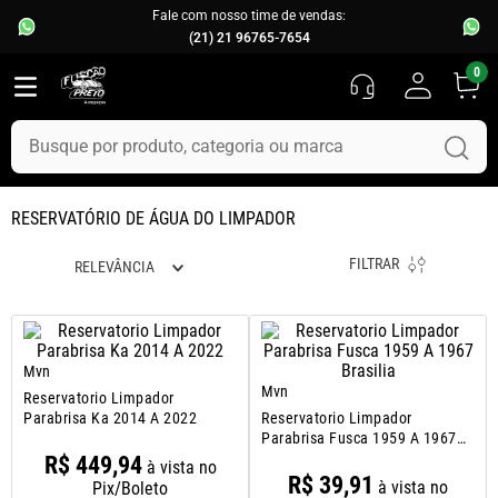
Fale com nosso time de vendas:
(21) 21 96765-7654
0
Busque por produto, categoria ou marca
TERMOS MAIS BUSCADOS
RESERVATÓRIO DE ÁGUA DO LIMPADOR
1
º
fusca
FILTRAR
RELEVÂNCIA
2
º
capo
3
º
kombi
4
º
parachoque
Mvn
5
º
chevette
Mvn
Reservatorio Limpador
Parabrisa Ka 2014 A 2022
Reservatorio Limpador
6
º
opala
Parabrisa Fusca 1959 A 1967
Brasilia
R$
449
,
94
7
º
assoalho
à vista no
R$
39
,
91
à vista no
Pix/Boleto