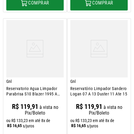
COMPRAR
COMPRAR
Gnl
Gnl
Reservatorio Agua Limpador
Reservatório Limpador Sandero
Parabrisa S10 Blazer 1995 A
Logan 07 A 13 Duster 11 Ate 15
2000
R$
119
,
91
R$
119
,
91
à vista no
à vista no
Pix/Boleto
Pix/Boleto
ou
R$
133
,
23
em até
8
x de
ou
R$
133
,
23
em até
8
x de
R$
16
,
65
R$
16
,
65
s/juros
s/juros