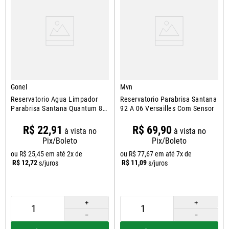
Gonel
Mvn
Reservatorio Agua Limpador
Reservatorio Parabrisa Santana
Parabrisa Santana Quantum 84
92 A 06 Versailles Com Sensor
A 91
R$
22
,
91
R$
69
,
90
à vista no
à vista no
Pix/Boleto
Pix/Boleto
ou
R$
25
,
45
em até
2
x de
ou
R$
77
,
67
em até
7
x de
R$
12
,
72
R$
11
,
09
s/juros
s/juros
＋
＋
－
－