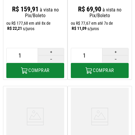
2012
Furo
R$
159
,
91
R$
69
,
90
à vista no
à vista no
Pix/Boleto
Pix/Boleto
ou
R$
177
,
68
em até
8
x de
ou
R$
77
,
67
em até
7
x de
R$
22
,
21
R$
11
,
09
s/juros
s/juros
＋
＋
－
－
COMPRAR
COMPRAR