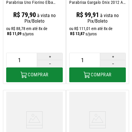
Parabrisa Uno Fiorino Elba
Parabrisa Gargalo Onix 2012 A
1984 A 2013
2019
R$
79
,
90
R$
99
,
91
à vista no
à vista no
Pix/Boleto
Pix/Boleto
ou
R$
88
,
78
em até
8
x de
ou
R$
111
,
01
em até
8
x de
R$
11
,
09
R$
13
,
87
s/juros
s/juros
＋
＋
－
－
COMPRAR
COMPRAR