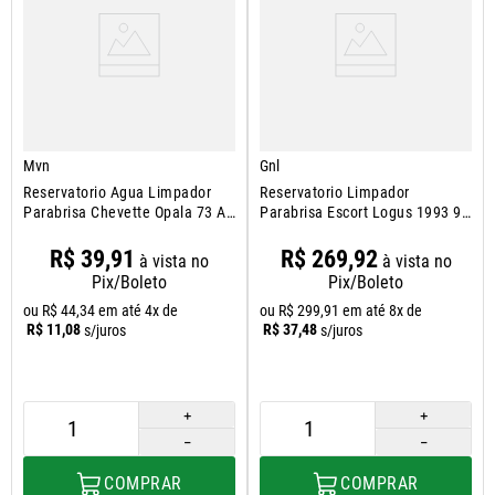
Mvn
Gnl
Reservatorio Agua Limpador
Reservatorio Limpador
Parabrisa Chevette Opala 73 A
Parabrisa Escort Logus 1993 94
78
A 1996
R$
39
,
91
R$
269
,
92
à vista no
à vista no
Pix/Boleto
Pix/Boleto
ou
R$
44
,
34
em até
4
x de
ou
R$
299
,
91
em até
8
x de
R$
11
,
08
R$
37
,
48
s/juros
s/juros
＋
＋
－
－
COMPRAR
COMPRAR