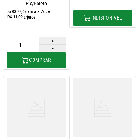
Pix/Boleto
ou
R$
77
,
67
em até
7
x de
R$
11
,
09
s/juros
INDISPONÍVEL
＋
－
COMPRAR