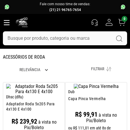
Fale com nosso time de vendas:
(21) 21 96765-7654
0
Busque por produto, categoria ou marca
TERMOS MAIS BUSCADOS
ACESSÓRIOS DE RODA
1
º
fusca
FILTRAR
RELEVÂNCIA
2
º
capo
3
º
kombi
4
º
parachoque
Dub
Dhsc (dlfu)
Capa Pinca Vermelha
5
º
chevette
Adaptador Roda 5x205 Para
4x130 E 4x100
6
º
opala
R$
99
,
91
à vista no
R$
239
,
92
Pix/Boleto
7
º
assoalho
à vista no
Pix/Boleto
ou
R$
111
,
01
em até
8
x de