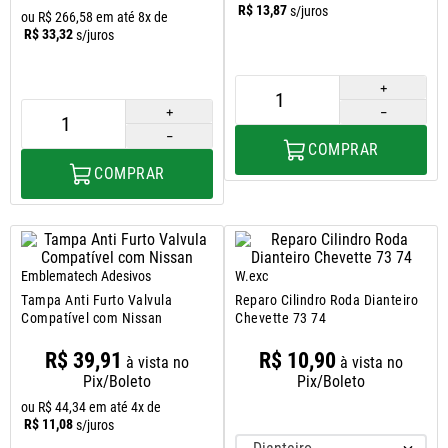
8
º
uno
R$
13
,
87
s/juros
ou
R$
266
,
58
em até
8
x de
R$
33
,
32
s/juros
9
º
calha chuva
10
º
paralama
＋
＋
－
－
COMPRAR
COMPRAR
Emblematech Adesivos
W.exc
Tampa Anti Furto Valvula
Reparo Cilindro Roda Dianteiro
Compatível com Nissan
Chevette 73 74
R$
39
,
91
R$
10
,
90
à vista no
à vista no
Pix/Boleto
Pix/Boleto
ou
R$
44
,
34
em até
4
x de
R$
11
,
08
s/juros