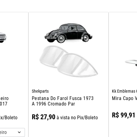
Shekparts
Kk Emblemas C
eiro
Pestana Do Farol Fusca 1973
Mira Capo 
2017
A 1996 Cromado Par
R$
99
,
91
R$
27
,
90
ix/Boleto
à vista no Pix/Boleto
eiro