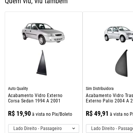
Quem viu, viu também
Auto Quality
Sim Distribuidora
Acabamento Vidro Externo
Acabamento Vidro Tras
Corsa Sedan 1994 A 2001
Externo Palio 2004 A 
R$
19
,
90
R$
49
,
91
à vista no Pix/Boleto
à vista no P
Lado Direito - Passageiro
Lado Direito - Passag