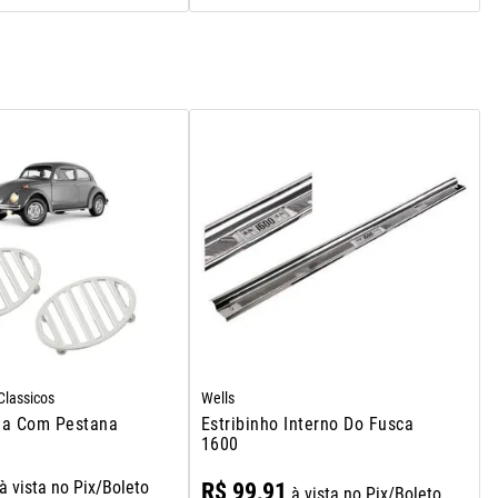
lassicos
Wells
na Com Pestana
Estribinho Interno Do Fusca
1600
à vista no Pix/Boleto
R$
99
,
91
à vista no Pix/Boleto