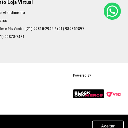
to Loja Virtual
de Atendimento
osco
(21) 99810-2945
/
(21) 989859897
21) 99878-7431
Powered By
e comunicação e sites de buscas. Em caso de divergência, o preço válido é o do
mpras.
Aceitar
U, RJ - CEP: 26215-512