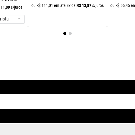
R$
13
,
87
ou
R$
111
,
01
em até
8
x de
s/juros
ou
R$
55
,
45
em
11
,
09
s/juros
rista