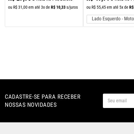
s
R$
10
,
33
R$
ou
R$
31
,
00
em até
3
x de
s/juros
ou
R$
55
,
45
em até
5
x de
Lado Esquerdo - Moto
CADASTRE-SE PARA RECEBER
NOSSAS NOVIDADES