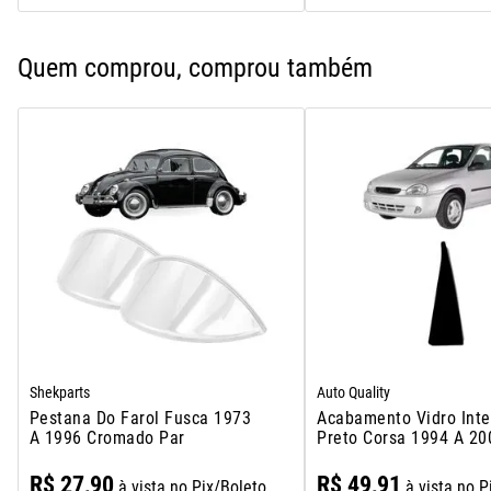
Quem comprou, comprou também
Shekparts
Auto Quality
Pestana Do Farol Fusca 1973
Acabamento Vidro Inte
A 1996 Cromado Par
Preto Corsa 1994 A 20
R$
27
,
90
R$
49
,
91
à vista no Pix/Boleto
à vista no P