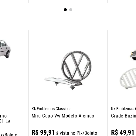
Kk Emblemas Classicos
Kk Emblemas C
rno
Mira Capo Vw Modelo Alemao
Grade Buzi
01 Le
R$
99
,
91
R$
49
,
91
à vista no Pix/Boleto
ix/Boleto