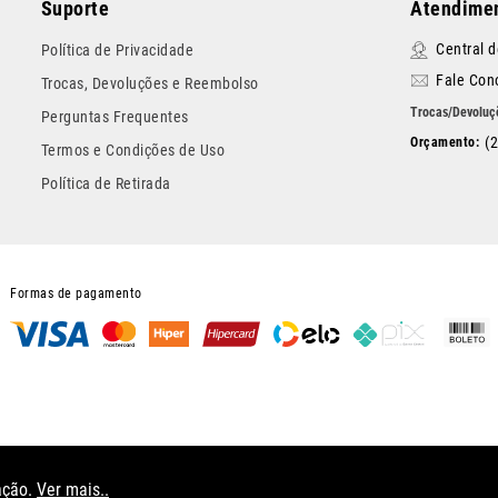
Suporte
Atendimen
Central 
Política de Privacidade
Fale Con
Trocas, Devoluções e Reembolso
Perguntas Frequentes
(
Termos e Condições de Uso
Política de Retirada
Formas de pagamento
e. Os preços previstos no site prevalecem aos demais anunciados em outros meios d
nho de compras deste site. Imagens ilustrativas. Confira condições na sacola de co
ação.
Ver mais..
AS LTDA CNPJ:28.079.754/0002-89 AV. NILO PEÇANHA, 578 - CENTRO - NOVA IGUAÇ