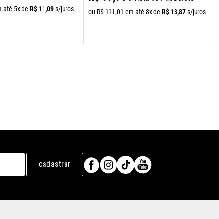
R$
11
,
09
 até
5
x de
s/juros
R$
13
,
87
ou
R$
111
,
01
em até
8
x de
s/juros
cadastrar