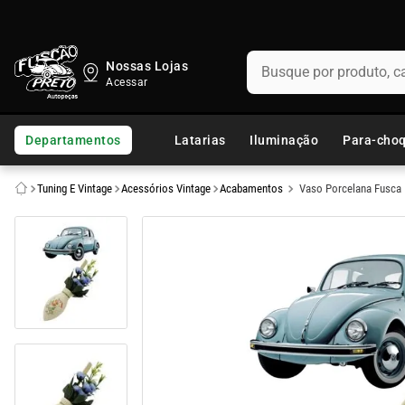
Busque por produto, categ
Nossas Lojas
TERMOS MAIS BUSCADOS
1
º
fusca
Departamentos
Latarias
Iluminação
Para-cho
2
º
capo
Tuning E Vintage
Acessórios Vintage
Acabamentos
Vaso Porcelana Fusca 
3
º
kombi
4
º
parachoque
5
º
chevette
6
º
opala
7
º
assoalho
8
º
uno
9
º
calha chuva