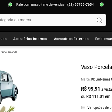
Fale com nosso time de vendas:
(21) 96765-7654
oria ou marca
ques
Acessórios Internos
Acessórios Externos
Emblema
Painel Grande
Vaso Porcel
Marca:
Kk Emblemas C
R$
99
,
91
à vista
ou
R$
111
,
01
em 
Ver opções de 