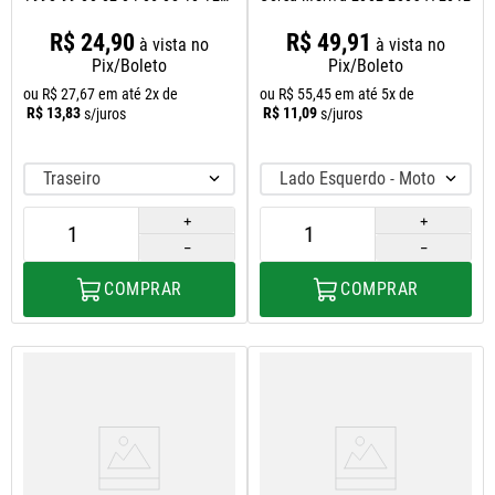
2014
R$
24
,
90
R$
49
,
91
à vista no
à vista no
Pix/Boleto
Pix/Boleto
ou
R$
27
,
67
em até
2
x de
ou
R$
55
,
45
em até
5
x de
R$
13
,
83
R$
11
,
09
s/juros
s/juros
Traseiro
Lado Esquerdo - Motorista
＋
＋
－
－
COMPRAR
COMPRAR