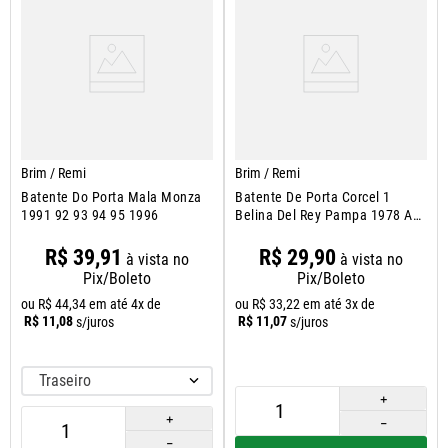
Brim / Remi
Brim / Remi
Batente Do Porta Mala Monza
Batente De Porta Corcel 1
1991 92 93 94 95 1996
Belina Del Rey Pampa 1978 A
1991
R$
39
,
91
R$
29
,
90
à vista no
à vista no
Pix/Boleto
Pix/Boleto
ou
R$
44
,
34
em até
4
x de
ou
R$
33
,
22
em até
3
x de
R$
11
,
08
R$
11
,
07
s/juros
s/juros
Traseiro
＋
＋
－
－