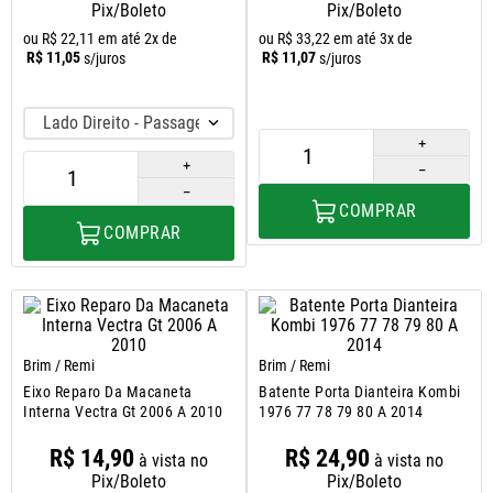
8
º
paralama
Pix/Boleto
Pix/Boleto
ou
R$
22
,
11
em até
2
x de
ou
R$
33
,
22
em até
3
x de
9
º
calha chuva
R$
11
,
05
R$
11
,
07
s/juros
s/juros
10
º
lanterna traseira
Lado Direito - Passageiro
＋
＋
－
－
COMPRAR
COMPRAR
Brim / Remi
Brim / Remi
Eixo Reparo Da Macaneta
Batente Porta Dianteira Kombi
Interna Vectra Gt 2006 A 2010
1976 77 78 79 80 A 2014
R$
14
,
90
R$
24
,
90
à vista no
à vista no
Pix/Boleto
Pix/Boleto