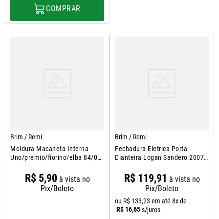
COMPRAR
Brim / Remi
Brim / Remi
Moldura Macaneta Interna
Fechadura Eletrica Porta
Uno/premio/fiorino/elba 84/09
Dianteira Logan Sandero 2007
Preto
A 2013
R$
5
,
90
R$
119
,
91
à vista no
à vista no
Pix/Boleto
Pix/Boleto
ou
R$
133
,
23
em até
8
x de
R$
16
,
65
s/juros