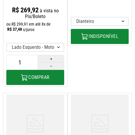
1998
2005
R$
269
,
92
à vista no
Pix/Boleto
Dianteiro
ou
R$
299
,
91
em até
8
x de
R$
37
,
48
s/juros
INDISPONÍVEL
Lado Esquerdo - Motorista
＋
－
COMPRAR