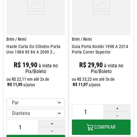
Brim / Remi
Brim / Remi
Haste Curta Do Cilindro Porta
Guia Porta Kombi 1998 A 2014
Uno 1984 85 86 A 2009 2
Porta Correr Superior
Portas
R$
19
,
90
R$
29
,
90
à vista no
à vista no
Pix/Boleto
Pix/Boleto
ou
R$
22
,
11
em até
2
x de
ou
R$
33
,
22
em até
3
x de
R$
11
,
05
R$
11
,
07
s/juros
s/juros
Par
＋
Dianteira
－
＋
COMPRAR
－