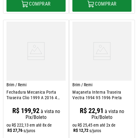
COMPRAR
COMPRAR
Brim / Remi
Brim / Remi
Fechadura Mecanica Porta
Maçaneta Interna Traseira
Traseira Clio 1999 A 2016 4
Vectra 1994 95 1996 Preta
Portas
R$
199
,
92
R$
22
,
91
à vista no
à vista no
Pix/Boleto
Pix/Boleto
ou
R$
222
,
13
em até
8
x de
ou
R$
25
,
45
em até
2
x de
R$
27
,
76
R$
12
,
72
s/juros
s/juros