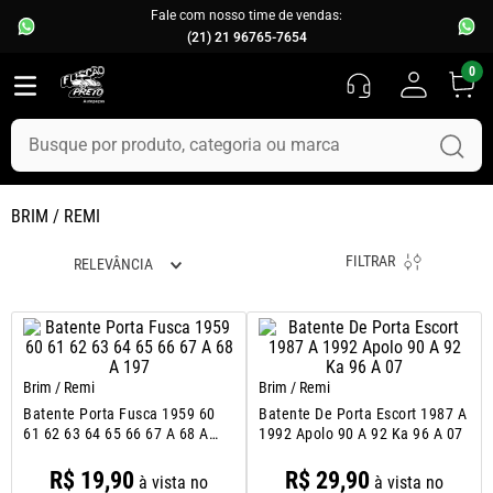
Fale com nosso time de vendas:
(21) 21 96765-7654
0
Busque por produto, categoria ou marca
TERMOS MAIS BUSCADOS
BRIM / REMI
1
º
fusca
FILTRAR
RELEVÂNCIA
2
º
capo
3
º
kombi
4
º
parachoque
5
º
chevette
Brim / Remi
Brim / Remi
Batente Porta Fusca 1959 60
Batente De Porta Escort 1987 A
6
º
opala
61 62 63 64 65 66 67 A 68 A
1992 Apolo 90 A 92 Ka 96 A 07
197
7
º
uno
R$
19
,
90
R$
29
,
90
à vista no
à vista no