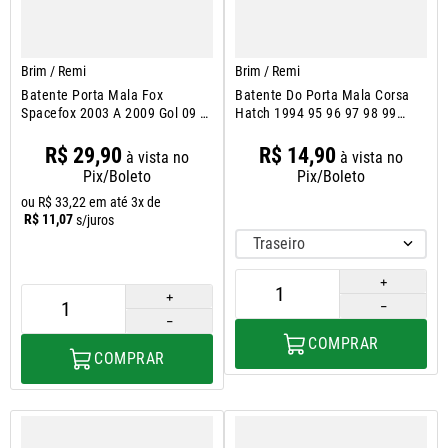
Brim / Remi
Brim / Remi
Batente Porta Mala Fox
Batente Do Porta Mala Corsa
Spacefox 2003 A 2009 Gol 09 A
Hatch 1994 95 96 97 98 99
16
2000
R$
29
,
90
R$
14
,
90
à vista no
à vista no
Pix/Boleto
Pix/Boleto
ou
R$
33
,
22
em até
3
x de
R$
11
,
07
s/juros
Traseiro
＋
＋
－
－
COMPRAR
COMPRAR