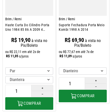
Brim / Remi
Brim / Remi
Haste Curta Do Cilindro Porta
Suporte Fechadura Porta Meio
Uno 1984 85 86 A 2009 4
Kombi 1998 A 2014
Portas
R$
19
,
90
R$
69
,
90
à vista no
à vista no
Pix/Boleto
Pix/Boleto
ou
R$
22
,
11
em até
2
x de
ou
R$
77
,
67
em até
7
x de
R$
11
,
05
R$
11
,
09
s/juros
s/juros
Par
Dianteiro
Dianteira
＋
－
＋
－
COMPRAR
COMPRAR