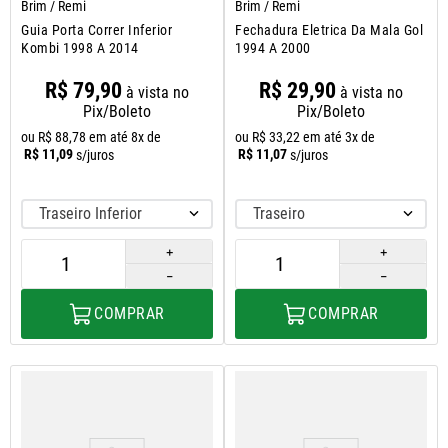
Brim / Remi
Brim / Remi
Guia Porta Correr Inferior
Fechadura Eletrica Da Mala Gol
Kombi 1998 A 2014
1994 A 2000
R$
79
,
90
R$
29
,
90
à vista no
à vista no
Pix/Boleto
Pix/Boleto
ou
R$
88
,
78
em até
8
x de
ou
R$
33
,
22
em até
3
x de
R$
11
,
09
R$
11
,
07
s/juros
s/juros
Traseiro Inferior
Traseiro
＋
＋
－
－
COMPRAR
COMPRAR